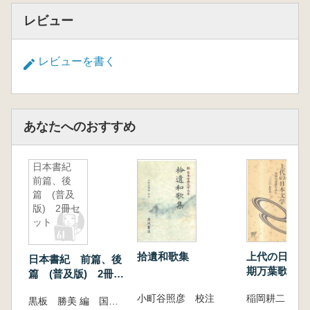
レビュー
レビューを書く
あなたへのおすすめ
日本書紀
前篇、後
篇 (普及
版) 2冊セ
ット
拾遺和歌集
上代の日本文学
日本書紀 前篇、後
期万葉歌を読
篇 (普及版) 2冊セ
ット
小町谷照彦 校注
稲岡耕二 編
黒板 勝美 編 国史大系編修会 編