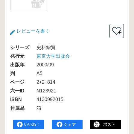
レビューを書く
＋
シリーズ
史料綜覧
発行元
東京大学出版会
出版年
2000/09
判
A5
ページ
2+2+814
六一ID
N123921
ISBN
4130992015
付属品
箱