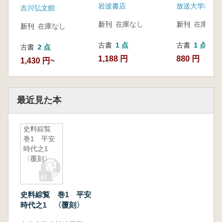
岩波書店
放送大学教育
吉川弘文館
新刊
在庫なし
新刊
在庫なし
新刊
在庫なし
古書
1 点
古書
1 点
古書
2 点
1,188 円
880 円
1,430 円~
最近見た本
史料綜覧
巻1 平安
時代之1
〈覆刻〉
史料綜覧 巻1 平安
時代之1 〈覆刻〉