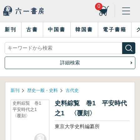
0
新刊
古書
中国書
韓国書
電子書籍
詳細検索
新刊
歴史一般・史料
古代史
史料綜覧 巻1 平安時代
史料綜覧 巻1
平安時代之1
之1 〈覆刻〉
〈覆刻〉
東京大学史料編纂所