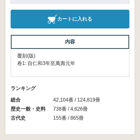
カートに入れる
内容
覆刻(版)
卷1: 自仁和3年至萬壽元年
ランキング
総合
42,104番 / 124,819冊
歴史一般・史料
738番 / 4,626冊
古代史
155番 / 865冊