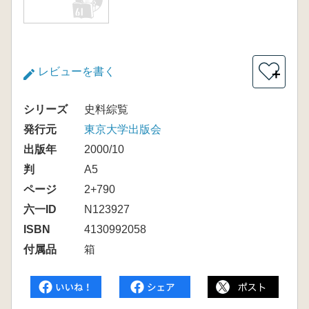
レビューを書く
＋
シリーズ
史料綜覧
発行元
東京大学出版会
出版年
2000/10
判
A5
ページ
2+790
六一ID
N123927
ISBN
4130992058
付属品
箱