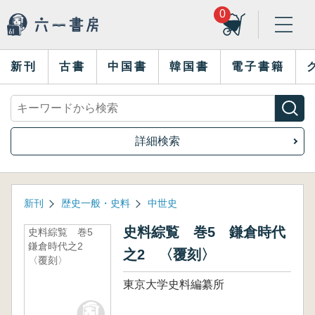
0
新刊
古書
中国書
韓国書
電子書籍
詳細検索
新刊
歴史一般・史料
中世史
史料綜覧 巻5 鎌倉時代
史料綜覧 巻5
鎌倉時代之2
之2 〈覆刻〉
〈覆刻〉
東京大学史料編纂所