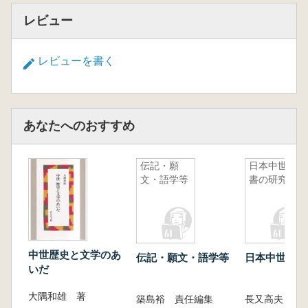
レビュー
レビューを書く
あなたへのおすすめ
伝記・願
日本中世法
文・語学等
書の研究
中世歴史と文学のあ
伝記・願文・語学等
日本中世法書
いだ
大隅和雄 著
築島裕 責任編集
長又高夫