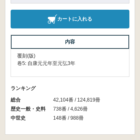
カートに入れる
内容
覆刻(版)
卷5: 自康元元年至元弘3年
ランキング
総合
42,104番 / 124,819冊
歴史一般・史料
738番 / 4,626冊
中世史
148番 / 988冊