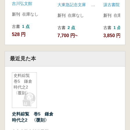
吉川弘文館
大東急記念文庫 汲古書院
汲古書院
新刊
在庫なし
新刊
在庫なし
新刊
在庫なし
古書
1 点
古書
2 点
古書
1 点
528 円
7,700 円~
3,850 円
最近見た本
史料綜覧
巻5 鎌倉
時代之2
〈覆刻〉
史料綜覧 巻5 鎌倉
時代之2 〈覆刻〉