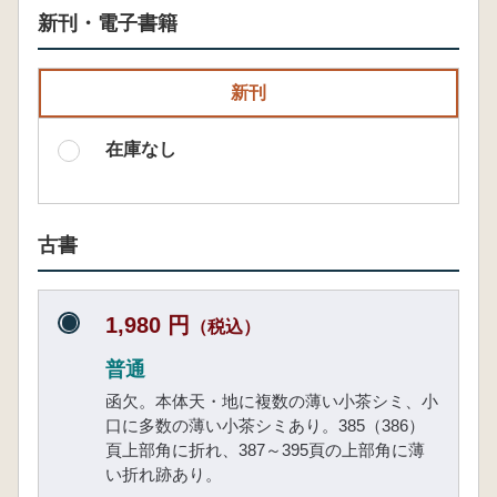
新刊・電子書籍
新刊
在庫なし
古書
1,980 円
（税込）
普通
函欠。本体天・地に複数の薄い小茶シミ、小
口に多数の薄い小茶シミあり。385（386）
頁上部角に折れ、387～395頁の上部角に薄
い折れ跡あり。