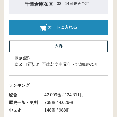
08月14日発送予定
千葉倉庫在庫
カートに入れる
内容
覆刻(版)
卷6: 自元弘3年至南朝文中元年・北朝應安5年
ランキング
総合
42,099番 / 124,811冊
歴史一般・史料
738番 / 4,626冊
中世史
148番 / 988冊