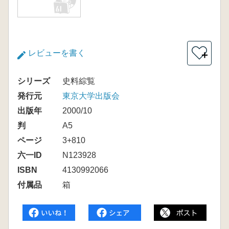
レビューを書く
＋
シリーズ
史料綜覧
発行元
東京大学出版会
出版年
2000/10
判
A5
ページ
3+810
六一ID
N123928
ISBN
4130992066
付属品
箱