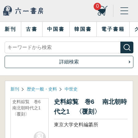
0
新刊
古書
中国書
韓国書
電子書籍
詳細検索
新刊
歴史一般・史料
中世史
史料綜覧 巻6 南北朝時
史料綜覧 巻6
南北朝時代之1
代之1 〈覆刻〉
〈覆刻〉
東京大学史料編纂所