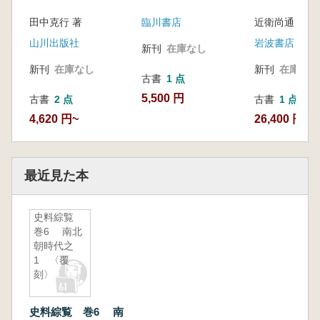
全4冊揃
田中克行 著
臨川書店
山川出版社
岩波書店
新刊
在庫なし
新刊
在庫なし
新刊
在庫なし
古書
1 点
5,500 円
古書
2 点
古書
1 点
4,620 円~
26,400 円
最近見た本
史料綜覧
巻6 南北
朝時代之
1 〈覆
刻〉
史料綜覧 巻6 南