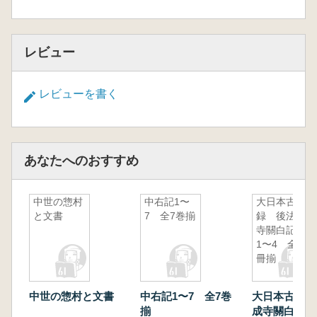
レビュー
レビューを書く
あなたへのおすすめ
中世の惣村
中右記1〜
大日本古記
と文書
7 全7巻揃
録 後法成
寺關白記
1〜4 全4
冊揃
中世の惣村と文書
中右記1〜7 全7巻
大日本古記録
揃
成寺關白記 