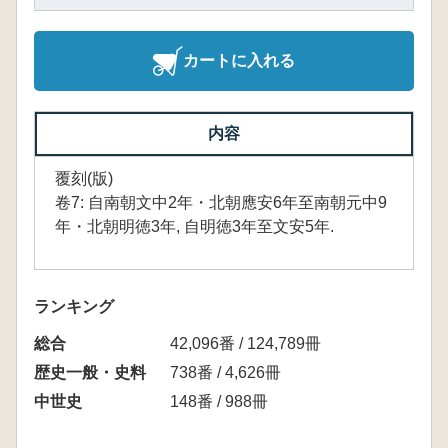
カートに入れる
内容
覆刻(版)
卷7: 自南朝文中2年・北朝應安6年至南朝元中9
年・北朝明徳3年, 自明徳3年至文安5年.
ランキング
総合
42,096番 / 124,789冊
歴史一般・史料
738番 / 4,626冊
中世史
148番 / 988冊