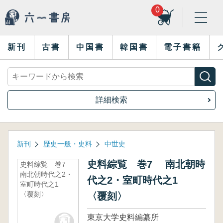
0
新刊
古書
中国書
韓国書
電子書籍
詳細検索
新刊
歴史一般・史料
中世史
史料綜覧 巻7 南北朝時
史料綜覧 巻7
南北朝時代之2・
代之2・室町時代之1
室町時代之1
〈覆刻〉
〈覆刻〉
東京大学史料編纂所