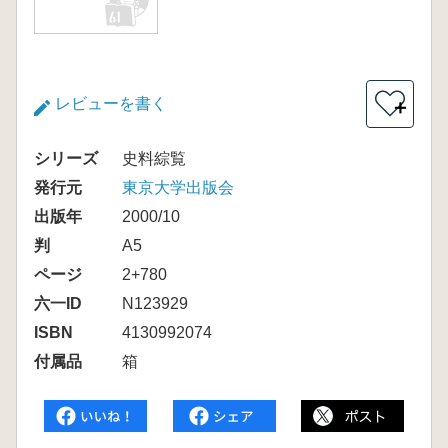
レビューを書く
＋
シリーズ
史料綜覧
発行元
東京大学出版会
出版年
2000/10
判
A5
ページ
2+780
六一ID
N123929
ISBN
4130992074
付属品
箱