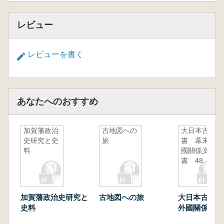
レビュー
レビューを書く
あなたへのおすすめ
加賀藩政治
古地図への
大日本古文
史研究と史
旅
書 幕末外
料
國關係文
書 48
加賀藩政治史研究と
古地図への旅
大日本古文書
史料
外國關係文書