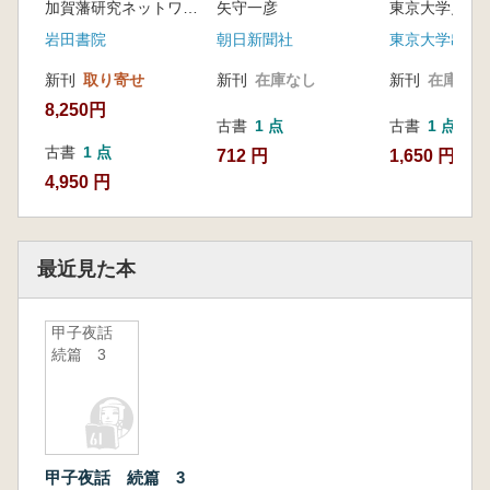
加賀藩研究ネットワーク 編
矢守一彦
岩田書院
朝日新聞社
東京大学出版
新刊
取り寄せ
新刊
在庫なし
新刊
在庫なし
8,250円
古書
1 点
古書
1 点
古書
1 点
712 円
1,650 円
4,950 円
最近見た本
甲子夜話
続篇 3
甲子夜話 続篇 3