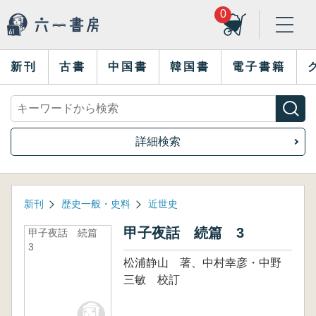
0
新刊
古書
中国書
韓国書
電子書籍
詳細検索
新刊
歴史一般・史料
近世史
甲子夜話 続篇 3
甲子夜話 続篇
3
松浦静山 著、中村幸彦・中野
三敏 校訂