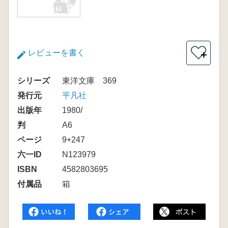
レビューを書く
＋
シリーズ
東洋文庫 369
発行元
平凡社
出版年
1980/
判
A6
ページ
9+247
六一ID
N123979
ISBN
4582803695
付属品
箱