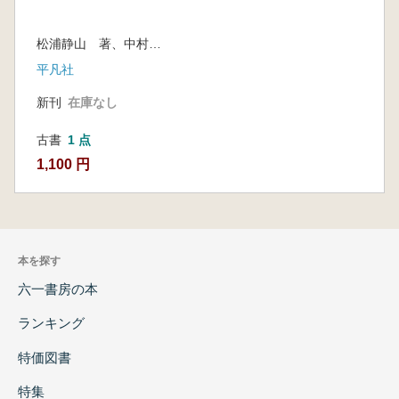
松浦静山 著、中村幸彦・中野三敏 校訂
平凡社
新刊
在庫なし
古書
1 点
1,100 円
本を探す
六一書房の本
ランキング
特価図書
特集