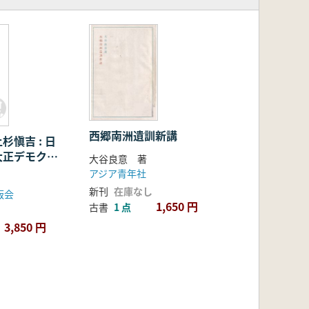
西郷南洲遺訓新講
杉愼吉 : 日
大正デモクラ
大谷良意 著
アジア青年社
新刊
在庫なし
版会
1,650 円
古書
1 点
3,850 円