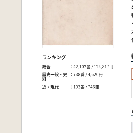
ランキング
総合
42,102番 / 124,817冊
歴史一般・史
738番 / 4,626冊
料
近・現代
193番 / 746冊