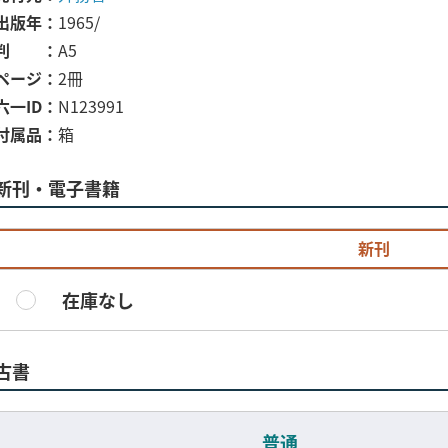
出版年
1965/
判
A5
ページ
2冊
六一ID
N123991
付属品
箱
新刊・電子書籍
新刊
在庫なし
古書
普通