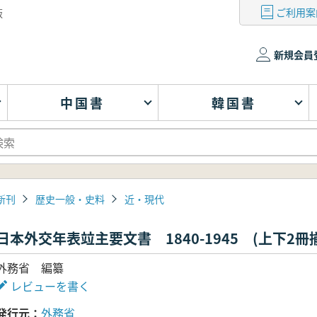
ご利用案
版
新規会員
中国書
韓国書
新刊
歴史一般・史料
近・現代
日本外交年表竝主要文書 1840-1945 (上下2冊
外務省 編纂
レビューを書く
発行元
外務省