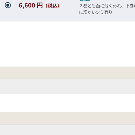
6,600 円
（税込）
２巻とも函に薄く汚れ、下巻
に細かいシミ有り