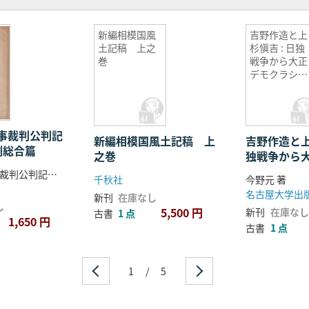
新編相模国風
吉野作造と上
土記稿 上之
杉愼吉 : 日独
巻
戦争から大正
デモクラシー
へ
事裁判公判記
新編相模国風土記稿 上
吉野作造と上
側総合篇
之巻
独戦争から
シーへ
極東國際軍事裁判公判記録刊行會 編
千秋社
今野元 著
名古屋大学出
新刊
在庫なし
し
5,500 円
新刊
在庫なし
古書
1 点
1,650 円
古書
1 点
1
/
5