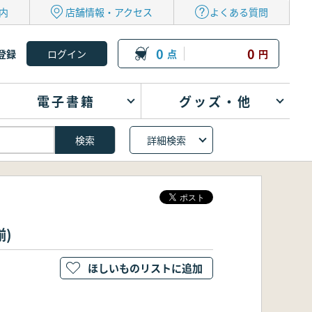
内
店舗情報・アクセス
よくある質問
0
0
登録
点
円
電子書籍
グッズ・他
詳細検索
揃)
ほしいものリストに追加