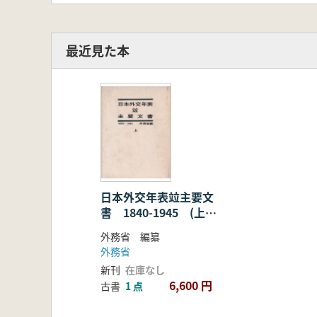
最近見た本
日本外交年表竝主要文
書 1840-1945 (上下2
冊揃)
外務省 編纂
外務省
新刊
在庫なし
6,600 円
古書
1 点