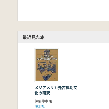
最近見た本
メソアメリカ先古典期文
化の研究
伊藤伸幸 著
溪水社