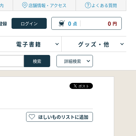
内
店舗情報・アクセス
よくある質問
0
0
登録
点
円
電子書籍
グッズ・他
詳細検索
ほしいものリストに追加