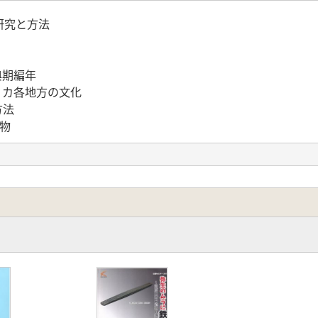
研究と方法
典期編年
リカ各地方の文化
方法
物
技法
建造物について-
側の建造物
な建築材
ける生業
穴
ける権力と信仰