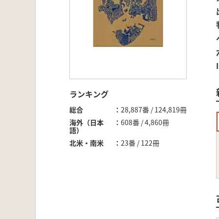
ランキング
総合
28,887番 / 124,819冊
海外（日本
608番 / 4,860冊
語）
北米・南米
23番 / 122冊