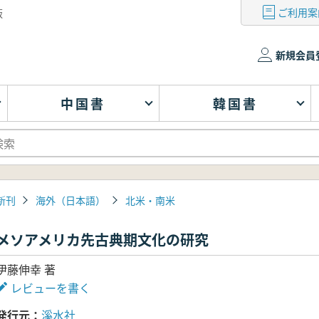
ご利用案
版
新規会員
中国書
韓国書
新刊
海外（日本語）
北米・南米
メソアメリカ先古典期文化の研究
伊藤伸幸 著
レビューを書く
発行元
溪水社