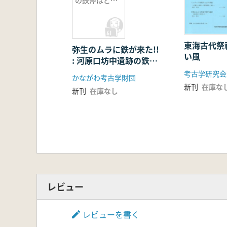
第1節 先古典期における文字資料
から来たの
か 記録集
第2節 王権の起源
第3節 メソアメリカ南東部太平洋
第4節 先古典期における精神文化
東海古代祭
弥生のムラに鉄が来た!!
い風
終 章 メソアメリカ先古典期文化
: 河原口坊中遺跡の鉄斧
第1節 先古典期文化の特質に関す
はどこから来たのか 記
考古学研究会
かながわ考古学財団
第2節 先古典期文化から古典期文
録集
新刊
在庫な
新刊
在庫なし
第3節 先古典期文化研究の今後の
レビュー
レビューを書く