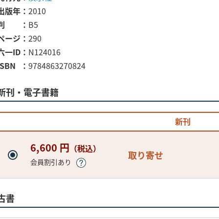
出版年
2010
判
B5
ページ
290
六一ID
N124016
ISBN
9784863270824
新刊・電子書籍
新刊
6,600 円
（税込）
取り寄せ
会員割引あり
古書