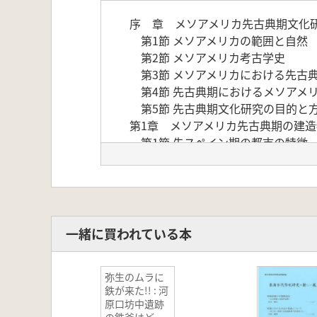
序 章 メソアメリカ先古典期文化
第1節 メソアメリカの範囲と自然
第2節 メソアメリカ考古学史
第3節 メソアメリカにおける先古
第4節 先古典期におけるメソアメ
第5節 先古典期文化研究の目的と
第1章 メソアメリカ先古典期の建造
第1節 先スペイン期の都市の特徴
第2節 メソアメリカにおける建築
第3節 先古典期の初期建造物-土製
第4節 メソアメリカ南東部太平洋
第5節 メソアメリカにおける特殊
第2章 メソアメリカ先古典期にお
一緒に買われている本
第1節 遺構からみた農耕
第2節 遺跡出土の植物遺存体
弥生のムラに
第3節 遺跡出土のフラスコ状貯蔵
鉄が来た!! : 河
第4節 考古資料に表現される動物
原口坊中遺跡
第3章 メソアメリカ先古典期にお
の鉄斧はどこ