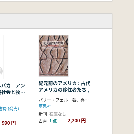
紀元前のアメリカ : 古代
ルパカ アン
アメリカの移住者たち ,
民社会と牧畜
バリー・フェル 著、喜多迅鷹・元子 訳
草思社
房 (発売)
新刊
在庫なし
2,200 円
古書
1 点
990 円