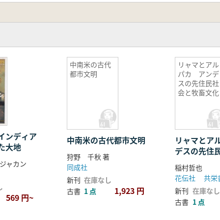
中南米の古代
リャマとアル
都市文明
パカ アンデ
スの先住民社
会と牧畜文化
インディア
中南米の古代都市文明
リャマとア
た大地
デスの先住
狩野 千秋 著
文化
ジャカン
同成社
稲村哲也
花伝社 共栄書
新刊
在庫なし
し
1,923 円
新刊
在庫なし
古書
1 点
569 円~
古書
1 点