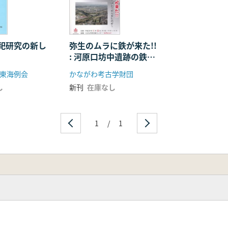
側の権力と抗争
祀研究の新し
弥生のムラに鉄が来た!!
: 河原口坊中遺跡の鉄斧
の特徴
はどこから来たのか
る一考察
東海例会
かながわ考古学財団
化への移行
し
新刊
在庫なし
課題と展望
1
/
1