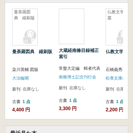
曼荼羅図
仏教文学論
典 縮刷版
叢
大蔵経南條目録補正
曼荼羅図典 縮刷版
仏教文学論叢
索引
常盤大定編 輯者代表
染川英輔 図版
石橋義秀著
南條博士記念刊行会
大法輪閣
松香文庫(善正
新刊
在庫なし
新刊
在庫なし
新刊
在庫なし
古書
1 点
古書
1 点
古書
1 点
3,300 円
4,400 円
2,200 円