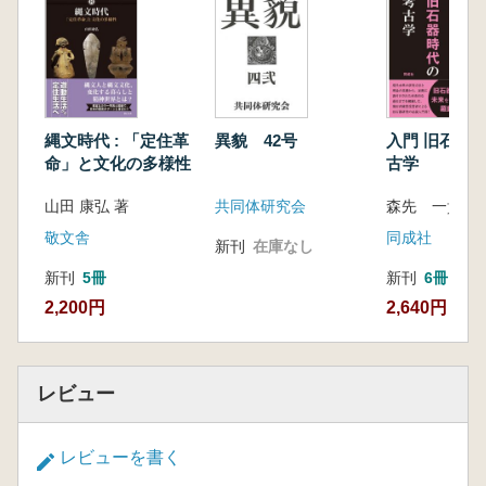
まじないの文様と土偶(川添和暁)
赤彩土偶(蒲生侑佳)
最近の発掘から
立川ローム第Ⅹ層から出土した後期旧石器時代
初頭の石器群
縄文時代 : 「定住革
異貌 42号
入門 旧石器
―埼玉県志木市中道遺跡―(大久保聡)
命」と文化の多様性
古学
リレー連載・考古学の旬 第33回
山田 康弘 著
共同体研究会
森先 一貴 著
「王陵系埴輪」と須恵器製作技術(木村理)
リレー連載・私の考古学史 第24回
敬文舎
同成社
新刊
在庫なし
遙かなるアンデスの山並みを心に描く(関雄二)
新刊
5冊
新刊
6冊
書評/論文展望/報告書・会誌新刊一覧/考古学界
2,200円
2,640円
ニュース
レビュー
レビューを書く