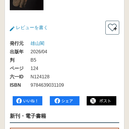
レビューを書く
＋
発行元
雄山閣
出版年
2026/04
判
B5
ページ
124
六一ID
N124128
ISBN
9784639031109
新刊・電子書籍