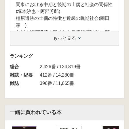
関東における中期と後期の土偶と社会の関係性
(塚本紗也・阿部芳郎)
橿原遺跡の土偶の特徴と近畿の晩期社会(岡田
憲一)
九州の後期遺跡の形成と土偶祭祀(宮地聡一郎)
もっと見る
各地の土偶の型式と動態
東北における土偶の型式変化(八木勝枝)
山形土偶の拡散と地域性(阿部芳郎)
ランキング
ミミズク土偶の変容と岩版・土版に見る地域性
総合
(吉岡卓真)
2,426番 / 124,819冊
中部高地の縄文後・晩期土偶(中沢道彦)
雑誌・紀要
412番 / 14,280冊
東海の後期土偶(川添和暁)
雑誌
396番 / 11,665冊
北陸の後期土偶と岩版からみた他地域との関係
(大野淳也)
土偶と関連遺物
東北地方南部における人体文土器の展開(高橋
一緒に買われている本
満)
動物形土製品と土偶の在り方―サイズ・文様か
ら―(宮内慶介)