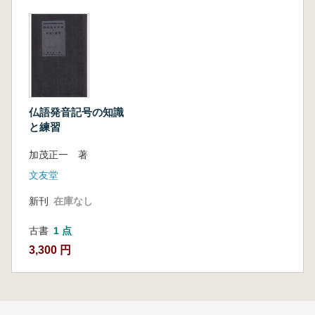
仏語発音記号の知識
と練習
加茂正一 著
文友堂
新刊
在庫なし
古書
1 点
3,300 円