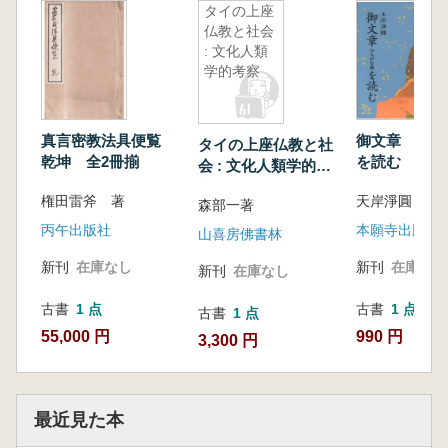
タイの上座
仏教と社会
: 文化人類
学的考察
真言密教法具便覧
御文章 ひら
タイの上座仏教と社
乾坤 全2冊揃
を読む
会 : 文化人類学的考
察
権田雷斧 著
天岸淨圓 著
森部一著
丙午出版社
本願寺出版社
山喜房佛書林
新刊
在庫なし
新刊
在庫なし
新刊
在庫なし
古書
1 点
古書
1 点
古書
1 点
55,000 円
990 円
3,300 円
最近見た本