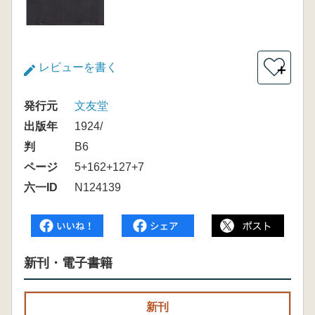
レビューを書く
＋
発行元
文友堂
出版年
1924/
判
B6
ページ
5+162+127+7
六一ID
N124139
新刊・電子書籍
新刊