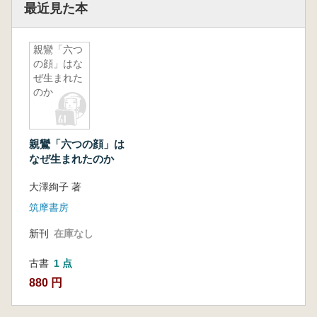
最近見た本
親鸞「六つ
の顔」はな
ぜ生まれた
のか
親鸞「六つの顔」は
なぜ生まれたのか
大澤絢子 著
筑摩書房
新刊
在庫なし
古書
1 点
880 円