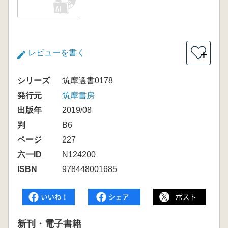
レビューを書く
＋
シリーズ
筑摩選書0178
発行元
筑摩書房
出版年
2019/08
判
B6
ページ
227
六一ID
N124200
ISBN
978448001685
新刊・電子書籍