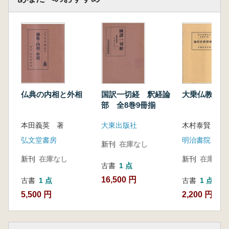
仏典の内相と外相
国訳一切経 釈経論
大乗仏教思想
部 全8巻9冊揃
本田義英 著
大東出版社
木村泰賢 著
弘文堂書房
明治書院
新刊
在庫なし
新刊
在庫なし
新刊
在庫なし
古書
1 点
16,500 円
古書
1 点
古書
1 点
5,500 円
2,200 円