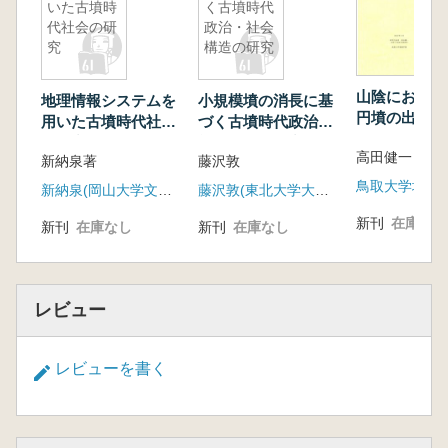
いた古墳時
く古墳時代
代社会の研
政治・社会
究
構造の研究
山陰における
地理情報システムを
小規模墳の消長に基
円墳の出現過
用いた古墳時代社会
づく古墳時代政治・
の研究
社会構造の研究
高田健一 編
新納泉著
藤沢敦
鳥取大学地域
新納泉(岡山大学文学部)
藤沢敦(東北大学大学院文学研究科)
新刊
在庫なし
新刊
在庫なし
新刊
在庫なし
レビュー
レビューを書く