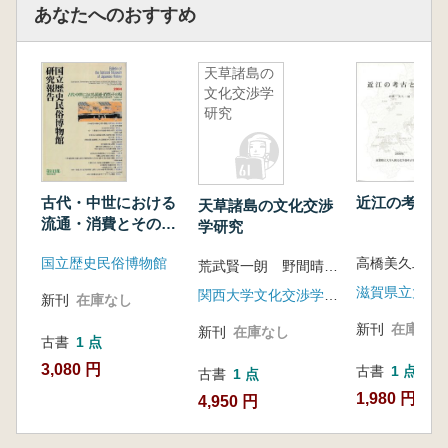
あなたへのおすすめ
天草諸島の
文化交渉学
研究
古代・中世における
近江の考古と
天草諸島の文化交渉
流通・消費とその
学研究
場 日本における都
国立歴史民俗博物館
高橋美久二 
市生活史の研究
荒武賢一朗 野間晴雄 藪田貫 編
関西大学文化交渉学教育研究拠点(ICIS)
新刊
在庫なし
新刊
在庫なし
新刊
在庫なし
古書
1 点
3,080 円
古書
1 点
古書
1 点
1,980 円
4,950 円