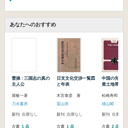
あなたへのおすすめ
曹操 : 三国志の真の
日支文化交渉一覧図
中国の先史時
主人公
と年表
黄土地帯
堀敏一著
木宮泰彦 著
松崎寿和 著
刀水書房
冨山房
雄山閣
新刊
在庫なし
新刊
在庫なし
新刊
在庫なし
古書
1 点
古書
1 点
古書
2 点