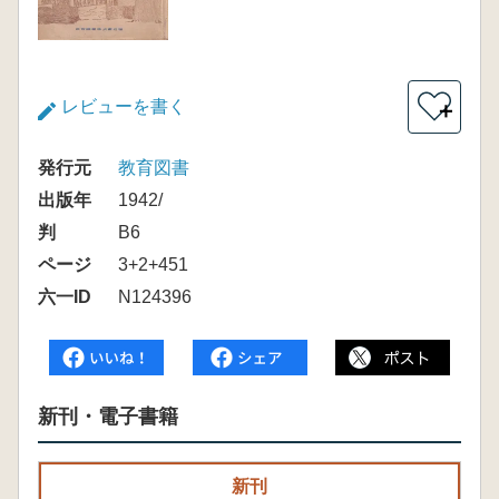
レビューを書く
＋
発行元
教育図書
出版年
1942/
判
B6
ページ
3+2+451
六一ID
N124396
新刊・電子書籍
新刊