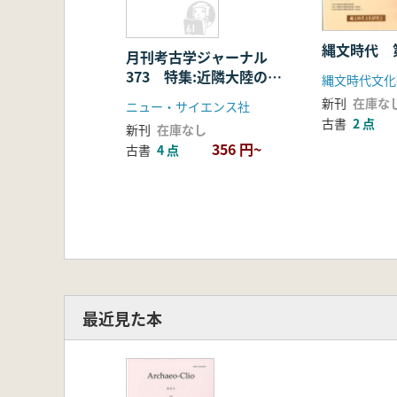
縄文時代 
月刊考古学ジャーナル
373 特集:近隣大陸の旧
縄文時代文化
石器文化
新刊
在庫な
ニュー・サイエンス社
古書
2 点
新刊
在庫なし
356 円~
古書
4 点
最近見た本