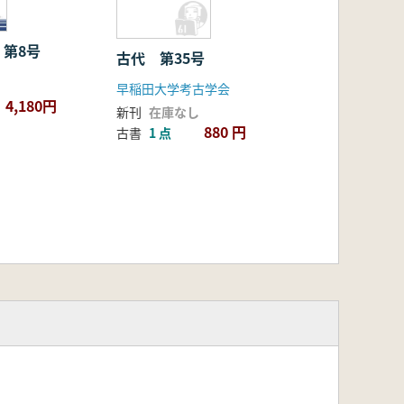
第8号
古代 第35号
早稲田大学考古学会
4,180円
新刊
在庫なし
880 円
古書
1 点