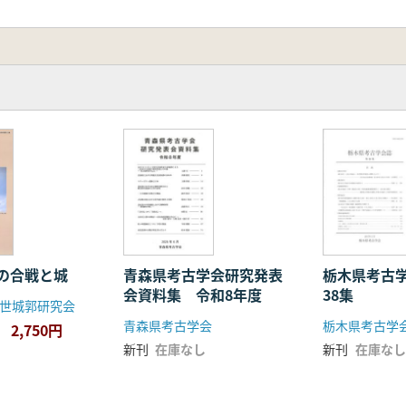
の合戦と城
青森県考古学会研究発表
栃木県考古
会資料集 令和8年度
38集
世城郭研究会
青森県考古学会
栃木県考古学
2,750円
新刊
在庫なし
新刊
在庫なし