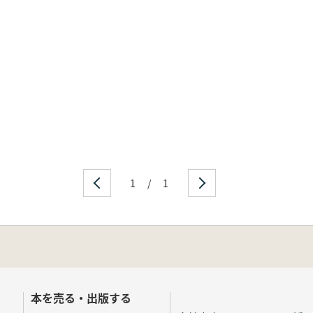
1
/
1
本を売る・出版する