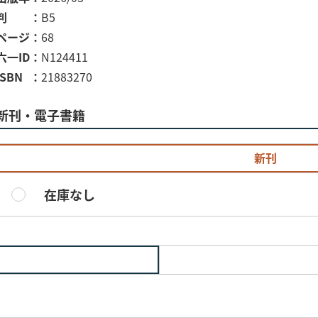
判
B5
ページ
68
六一ID
N124411
ISBN
21883270
新刊・電子書籍
新刊
在庫なし