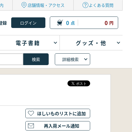
内
店舗情報・アクセス
よくある質問
0
0
登録
点
円
電子書籍
グッズ・他
詳細検索
ほしいものリストに追加
再入荷メール通知