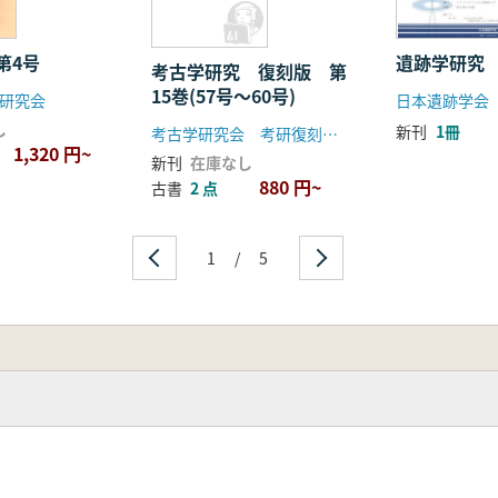
第4号
遺跡学研究 
考古学研究 復刻版 第
15巻(57号〜60号)
研究会
日本遺跡学会
し
新刊
1冊
考古学研究会 考研復刻の会
1,320 円~
新刊
在庫なし
880 円~
古書
2 点
1
/
5