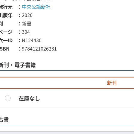
発行元
中央公論新社
出版年
2020
判
新書
ページ
304
六一ID
N124430
ISBN
9784121026231
新刊・電子書籍
新刊
在庫なし
古書