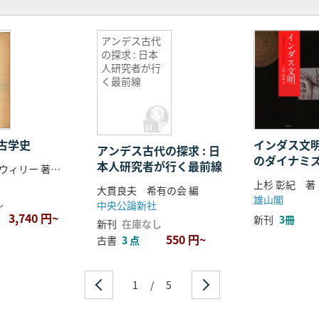
アンデス古代
の探求 : 日本
人研究者が行
く最前線
古学史
インダス文
アンデス古代の探求 : 日
のダイナミ
本人研究者が行く最前線
ゴードン.R・ウィリー 著 J・A・サブロフ 訳 小谷凱宣 訳
上杉 彰紀 著
大貫良夫 希有の会 編
雄山閣
し
中央公論新社
3,740 円~
新刊
3冊
新刊
在庫なし
550 円~
古書
3 点
1
/
5