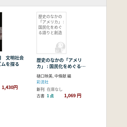
歴史のなかの
「アメリカ」 :
国民化をめぐ
る語りと創造
明 文明社会
歴史のなかの「アメリ
ズムを探る
カ」 : 国民化をめぐる語
りと創造
樋口映美, 中條献 編
彩流社
1,430円
新刊
在庫なし
1,069 円
古書
1 点