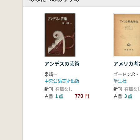
アンデスの芸術
アメリカ考
泉靖一
中央公論美術出版
学生社
新刊
在庫なし
新刊
在庫な
770 円
古書
1 点
古書
3 点