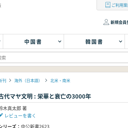
ご利用案
版
新規会員
中国書
韓国書
新刊
海外（日本語）
北米・南米
古代マヤ文明 : 栄華と衰亡の3000年
鈴木真太郎 著
レビューを書く
シリーズ
中公新書2623