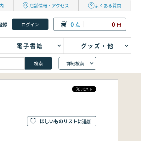
内
店舗情報・アクセス
よくある質問
0
0
登録
点
円
電子書籍
グッズ・他
詳細検索
ほしいものリストに追加