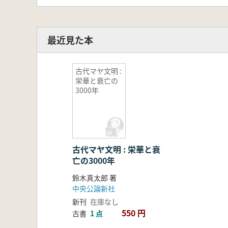
最近見た本
古代マヤ文明 :
栄華と衰亡の
3000年
古代マヤ文明 : 栄華と衰
亡の3000年
鈴木真太郎 著
中央公論新社
新刊
在庫なし
550 円
古書
1 点