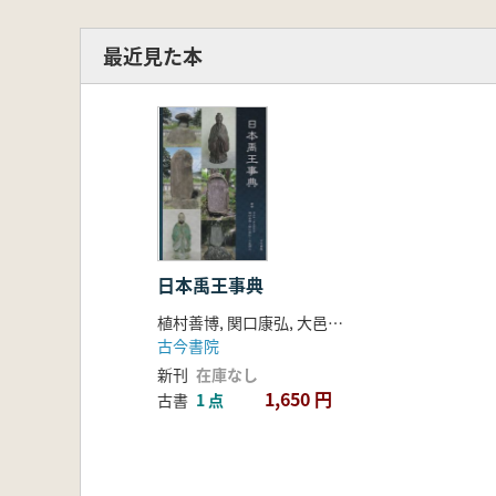
最近見た本
日本禹王事典
植村善博, 関口康弘, 大邑潤三 著
古今書院
新刊
在庫なし
1,650 円
古書
1 点