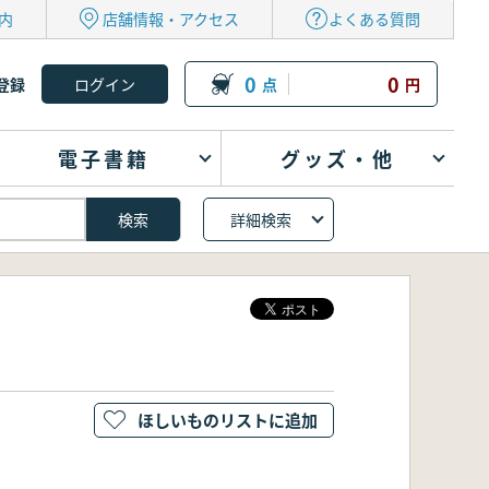
内
店舗情報・アクセス
よくある質問
0
0
登録
点
円
電子書籍
グッズ・他
詳細検索
ほしいものリストに追加