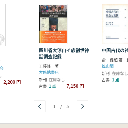
四川省大涼山イ族創世神
中国古代の
話調査記録
兪 偉超 著 
 著
雄山閣
工藤隆 著
会
大修館書店
新刊
在庫なし
し
新刊
在庫なし
古書
1 点
2,200 円
7,150 円
古書
1 点
1
/
5