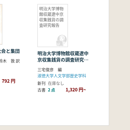
明治大学博物
館収蔵遼中京
収集銭貨の調
査研究報告
社会と集団
明治大学博物館収蔵遼中
京収集銭貨の調査研究報
鈴木 敦 訳
告
三宅俊彦 編
淑徳大学人文学部歴史学科
792 円
新刊
在庫なし
1,320 円~
古書
2 点