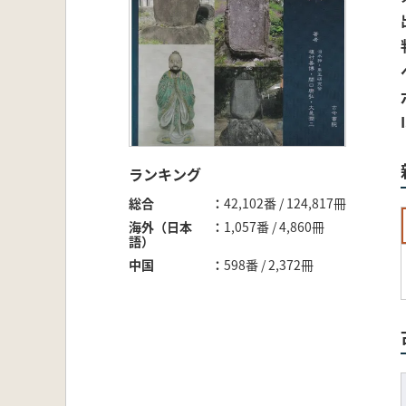
ランキング
総合
42,102番 / 124,817冊
海外（日本
1,057番 / 4,860冊
語）
中国
598番 / 2,372冊