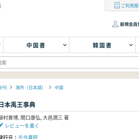
ご利用案
版
新規会員
中国書
韓国書
新刊
海外（日本語）
中国
日本禹王事典
植村善博, 関口康弘, 大邑潤三 著
レビューを書く
発行元
古今書院