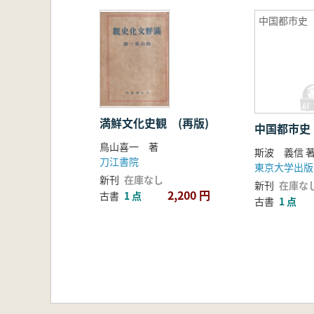
中国都市史
満鮮文化史観 (再版)
中国都市史
鳥山喜一 著
斯波 義信
刀江書院
東京大学出版
新刊
在庫なし
新刊
在庫な
2,200 円
古書
1 点
古書
1 点