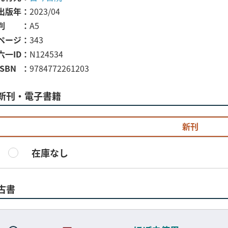
出版年
2023/04
判
A5
ページ
343
六一ID
N124534
ISBN
9784772261203
新刊・電子書籍
新刊
在庫なし
古書