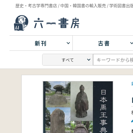
歴史・考古学専門書店 / 中国・韓国書の輸入販売 / 学術図書出
新刊
古書