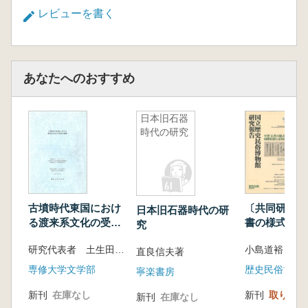
レビューを書く
あなたへのおすすめ
日本旧石器
時代の研究
古墳時代東国におけ
〔共同研究〕
日本旧石器時代の研
る渡来系文化の受容
書の様式と機
究
と展開
び国際比較と
研究代表者 土生田純之
小島道裕 編
関する研究
直良信夫著
専修大学文学部
歴史民俗博物
寧楽書房
新刊
在庫なし
新刊
取り寄せ
新刊
在庫なし