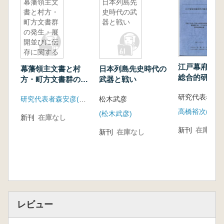
幕藩領主文
日本列島先
書と村方・
史時代の武
町方文書群
器と戦い
の発生・展
開並びに伝
存に関する
史料学的研
江戸幕府旧蔵
幕藩領主文書と村
日本列島先史時代の
究
総合的研究
方・町方文書群の発
武器と戦い
生・展開並びに伝存
研究代表者 高
研究代表者森安彦(国文学研究資料館史料館)
松木武彦
に関する史料学的研
究
(松木武彦)
新刊
在庫なし
新刊
在庫なし
新刊
在庫なし
レビュー