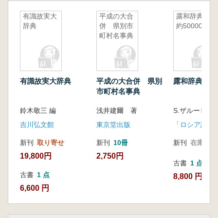
有識故実大
平成の大合
露和辞典 :
辞典
併 県別市
約50000語
町村名事典
有識故実大辞典
平成の大合併 県別
露和辞典 : 約5
市町村名事典
鈴木敬三 編
浅井建爾 著
吉川弘文館
東京堂出版
「ロシア語」
新刊
取り寄せ
新刊
10冊
新刊
在庫なし
19,800円
2,750円
古書
1 点
古書
1 点
8,800 円
6,600 円