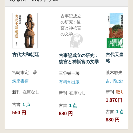
古事記成立
の研究 : 後
宮と神祇官
の文学
古代大和朝廷
古代天皇家の
古事記成立の研究 :
略
後宮と神祇官の文学
宮崎市定 著
荒木敏夫 著
三谷栄一著
筑摩書房
吉川弘文館
有精堂出版
新刊
在庫なし
新刊
取り寄せ
新刊
在庫なし
1,870円
古書
1 点
古書
1 点
古書
1 点
550 円
880 円
880 円