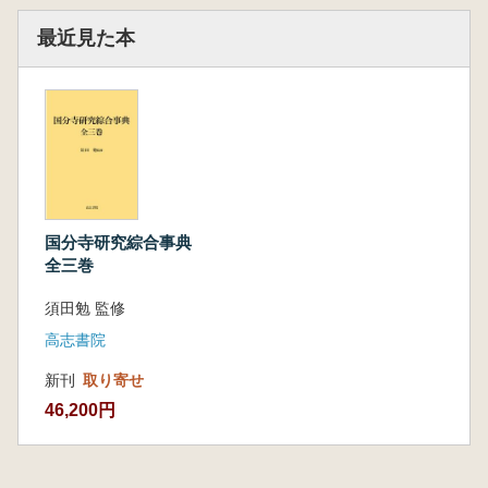
最近見た本
国分寺研究綜合事典
全三巻
須田勉 監修
高志書院
新刊
取り寄せ
46,200円