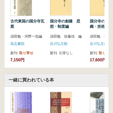
古代東国の国分寺瓦
国分寺の創建 思
国分寺の創建
窯
想・制度編
織・技術編
須田勉・河野一也編
須田勉 佐藤信 編
須田勉 佐藤
高志書院
吉川弘文館
吉川弘文館
新刊
取り寄せ
新刊
在庫なし
新刊
取り寄せ
7,150円
17,600円
一緒に買われている本