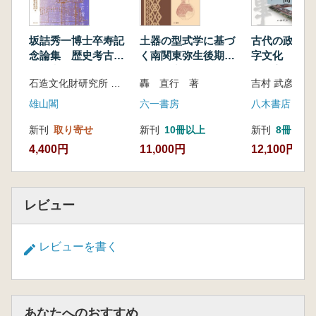
坂詰秀一博士卒寿記
土器の型式学に基づ
古代の政事空
念論集 歴史考古学
く南関東弥生後期社
字文化 前方
の視点
会の研究
墳・宮都・こ
石造文化財研究所 編集
轟 直行 著
吉村 武彦 編集
雄山閣
六一書房
八木書店
新刊
取り寄せ
新刊
10冊以上
新刊
8冊
4,400円
11,000円
12,100円
レビュー
レビューを書く
あなたへのおすすめ