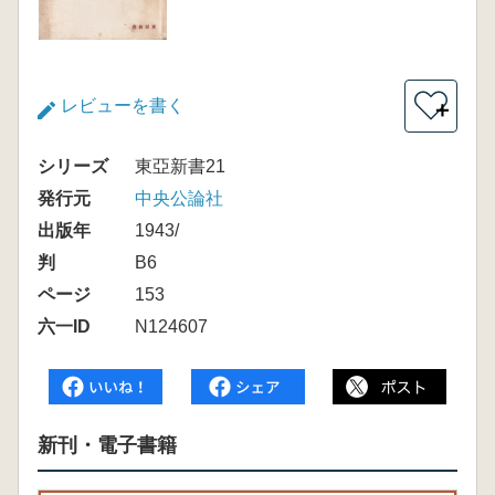
レビューを書く
＋
シリーズ
東亞新書21
発行元
中央公論社
出版年
1943/
判
B6
ページ
153
六一ID
N124607
新刊・電子書籍