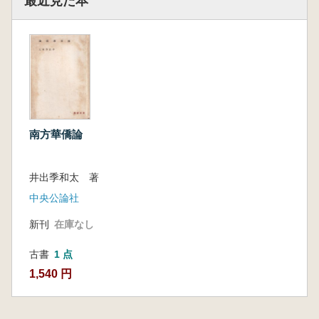
最近見た本
南方華僑論
井出季和太 著
中央公論社
新刊
在庫なし
古書
1 点
1,540 円