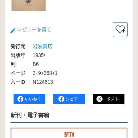
レビューを書く
＋
発行元
岩波書店
出版年
1935/
判
B6
ページ
2+9+368+1
六一ID
N124613
新刊・電子書籍
新刊