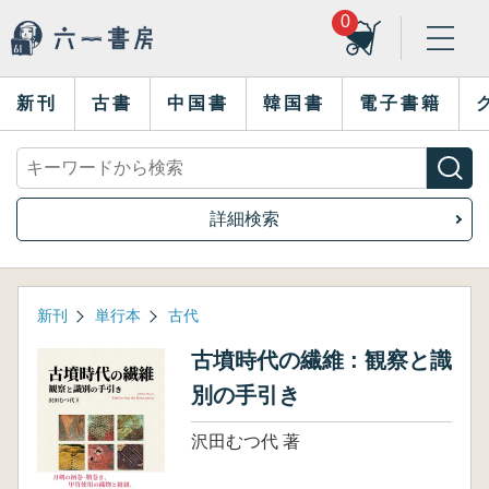
0
新刊
古書
中国書
韓国書
電子書籍
詳細検索
新刊
単行本
古代
古墳時代の繊維 : 観察と識
別の手引き
沢田むつ代 著