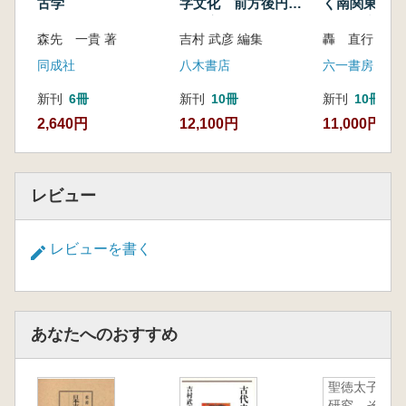
古学
字文化 前方後円
く南関東弥生
墳・宮都・ことば
会の研究
森先 一貴 著
吉村 武彦 編集
轟 直行 著
同成社
八木書店
六一書房
新刊
6冊
新刊
10冊
新刊
10冊以
2,640円
12,100円
11,000円
レビュー
レビューを書く
あなたへのおすすめ
聖徳太子の
研究 その