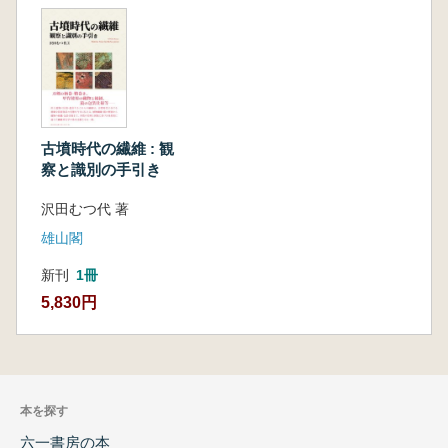
古墳時代の繊維 : 観
察と識別の手引き
沢田むつ代 著
雄山閣
新刊
1冊
5,830円
本を探す
六一書房の本