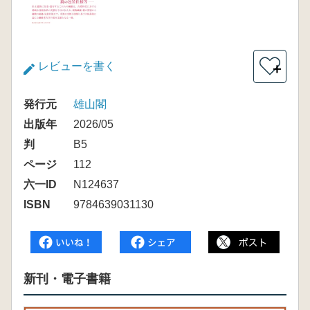
レビューを書く
＋
発行元
雄山閣
出版年
2026/05
判
B5
ページ
112
六一ID
N124637
ISBN
9784639031130
新刊・電子書籍