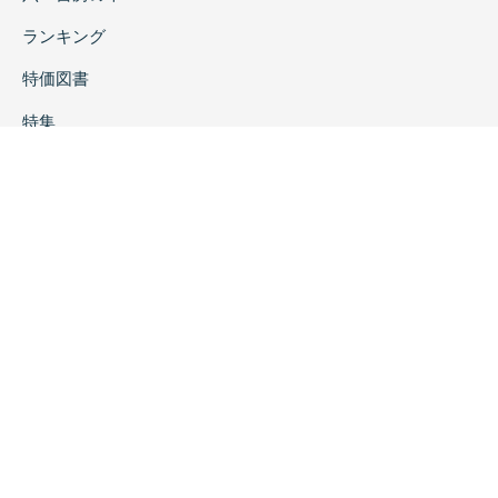
ランキング
特価図書
特集
書店様へ
著者ログイン
会社案内
お問い合わせ
リンク
採用情報
プライバシーポリシー
特定商取引に関する表示