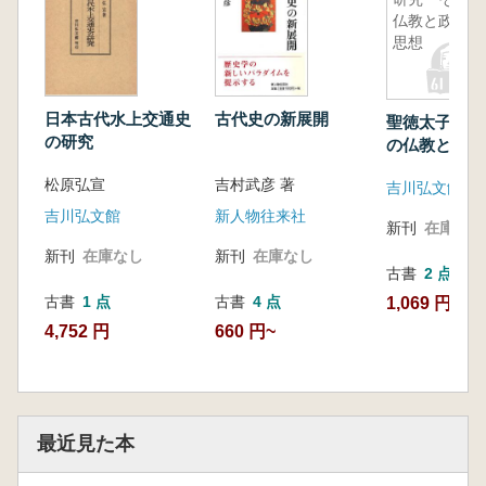
仏教と政治
思想
日本古代水上交通史
古代史の新展開
聖徳太子の研
の研究
の仏教と政治
松原弘宣
吉村武彦 著
吉川弘文館
吉川弘文館
新人物往来社
新刊
在庫なし
新刊
在庫なし
新刊
在庫なし
古書
2 点
古書
1 点
古書
4 点
1,069 円~
4,752 円
660 円~
最近見た本