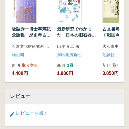
平泉 仏国土(浄土)を表す建築・庭園及び考古
学的遺跡群―
Hiraizumi: Temples, Gardens and
Archaeological Sites Representing the
坂詰秀一博士卒寿記
最新研究でわかっ
古文書考証が
Buddhist Pure Land
念論集 歴史考古学
た 日本の旧石器時
く戦国今川氏
の視点
代 : 人類は日本列島
琉球王国のグスク及び関連遺産群
石造文化財研究所 編集
山岸 良二 著
大石泰史 著
に、定説より5000年
Gusuku Sites and Related Properties of the
前に来ていた?!
雄山閣
河出書房新社
勉誠社
Kingdom of Ryukyu
石見銀山遺跡とその文化的景観
新刊
取り寄せ
新刊
1冊
新刊
取り寄せ
Iwami Ginzan Silver Mine and its Cultural
4,400円
1,980円
3,850円
Landscape
日光の社寺
Shrines and Temples of Nikko
レビュー
姫路城
Himeji-jo
佐渡島の金山
レビューを書く
Sado Island Gold Mines
白川郷・五箇山の合掌造り集落