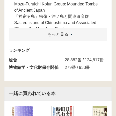
Mozu-Furuichi Kofun Group: Mounded Tombs
of Ancient Japan
「神宿る島」宗像・沖ノ島と関連遺産群
Sacred Island of Okinoshima and Associated
Sites in the Munakata Region
もっと見る
法隆寺地域の仏教建造物
Buddhist Buildings in the Horyu-ji Area
古都奈良の文化財
ランキング
Historic Monuments of Ancient Nara
総合
富士山 信仰の対象と芸術の源泉
28,882番 / 124,817冊
Fujisan, sacred place and source of artistic
博物館学・文化財保存関係
279番 / 933冊
inspiration
古都京都の文化財
Historic Monuments of Ancient Kyoto
紀伊山地の霊場と参詣道
一緒に買われている本
Sacred Sites and Pilgrimage Routes in the Kii
Mountain Range
厳島神社
Itsukushima Shinto Shrine