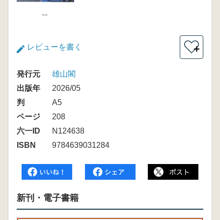
レビューを書く
＋
発行元
雄山閣
出版年
2026/05
判
A5
ページ
208
六一ID
N124638
ISBN
9784639031284
新刊・電子書籍