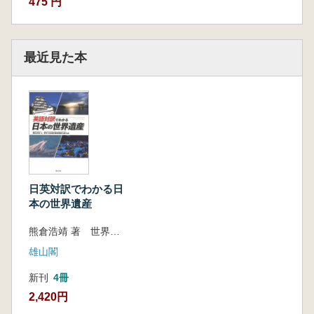
475 円
最近見た本
日英対訳でわかる日
本の世界遺産
熊倉浩靖 著 世界文化遺産地域連携会議 監修
雄山閣
新刊
4冊
2,420円