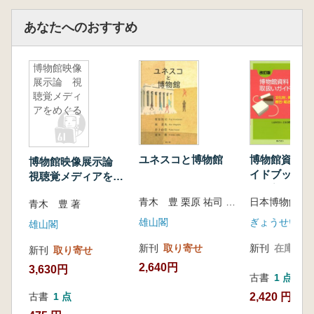
Historic Villages of Shirakawa-go and
Gokayama
あなたへのおすすめ
長崎と天草地方の潜伏キリシタン関連遺産
Hidden Christian Sites in the Nagasaki Region
博物館映像
富岡製糸場と絹産業遺産群
展示論 視
Tomioka Silk Mill and Related Sites
聴覚メディ
明治日本の産業革命遺産―製鉄・製鋼、造船、
アをめぐる
石炭産業
Sites of Japan’s Meiji Industrial Revolution: Iron
and Steel, Shipbuilding and Coal Mining
ユネスコと博物館
博物館資料取
博物館映像展示論
原爆ドーム
イドブック 
視聴覚メディアをめ
財、美術品等
Hiroshima Peace Memorial, Genbaku Dome
ぐる
青木 豊 栗原 祐司 林 菜央 井上 由佳 著
日本博物館協会
輸送の手引き
青木 豊 著
国立西洋美術館
版)
雄山閣
ぎょうせい
The National Museum of Western Art
雄山閣
新刊
取り寄せ
新刊
在庫なし
新刊
取り寄せ
2,640円
3,630円
古書
1 点
2,420 円
古書
1 点