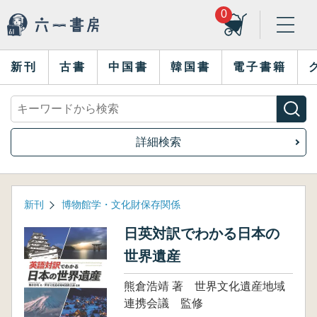
0
新刊
古書
中国書
韓国書
電子書籍
詳細検索
新刊
博物館学・文化財保存関係
日英対訳でわかる日本の
世界遺産
熊倉浩靖 著 世界文化遺産地域
連携会議 監修