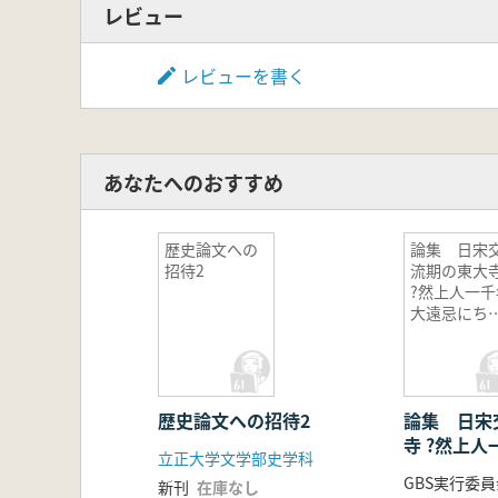
レビュー
レビューを書く
あなたへのおすすめ
歴史論文への
論集 日宋
招待2
流期の東大
?然上人一千
大遠忌にち
んで
歴史論文への招待2
論集 日宋
寺 ?然上
立正大学文学部史学科
にちなんで
GBS実行委員
新刊
在庫なし