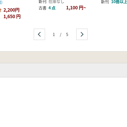
新刊
在庫なし
新刊
10冊以
)
1,100 円~
古書
4 点
2,200円
せ
1,650 円
1
/
5