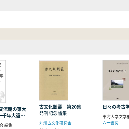
交
寺
年
な
古文化談叢 第20集
日々の考古学
交流期の東大
発刊記念論集
人一千年大遠忌
六一書房
九州古文化研究会
会 編集