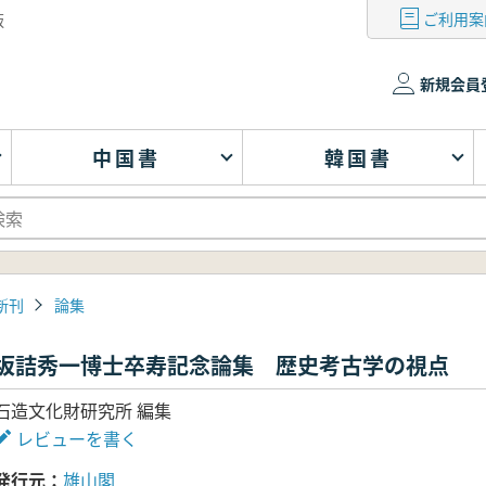
ご利用案
版
新規会員
中国書
韓国書
新刊
論集
坂詰秀一博士卒寿記念論集 歴史考古学の視点
石造文化財研究所 編集
レビューを書く
発行元
雄山閣