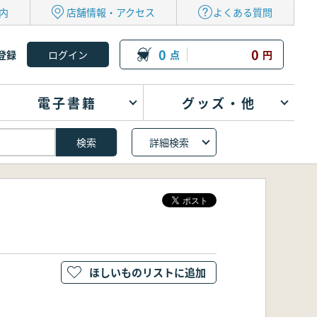
内
店舗情報・アクセス
よくある質問
0
0
登録
点
円
電子書籍
グッズ・他
詳細検索
ほしいものリストに追加