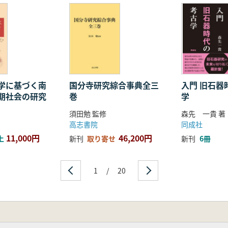
井有真)
)
いて(三好義三)
て(白石祐司)
学に基づく南
国分寺研究綜合事典全三
入門 旧石器
期社会の研究
巻
学
須田勉 監修
森先 一貴 著
高志書院
同成社
11,000円
46,200円
上
新刊
取り寄せ
新刊
6冊
1
/
20