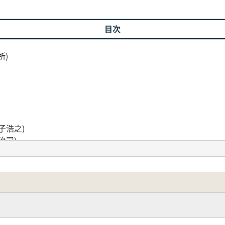
目次
所)
)
子浩之)
治司)
塚の築造について(水村伸行)
石造物(岡本桂典)
所の整備について(村上達哉)
五輪塔にみる禅文学―(乾貴子)
辺から―(松原典明)
士)