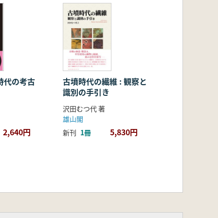
時代の考古
古墳時代の繊維 : 観察と
識別の手引き
沢田むつ代 著
雄山閣
2,640円
5,830円
新刊
1冊