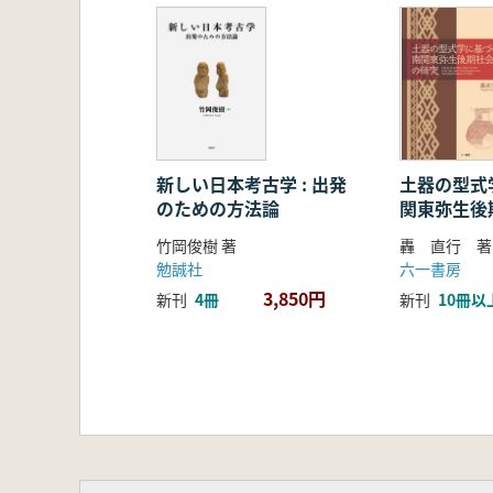
国分寺市本町八幡神社の石製狛犬(増
Ⅳ 歴史考古学の視角
登山記念碑から見る富士講(中野光将
和歌山市深山陸軍墓地と所在墓標につ
方谷山田先生遺蹟碑とその周辺につい
豊後の帆足万里と葬制(吉田博嗣)
新しい日本考古学 : 出発
土器の型式
のための方法論
関東弥生後
竹岡俊樹 著
轟 直行 著
勉誠社
六一書房
3,850円
新刊
4冊
新刊
10冊以