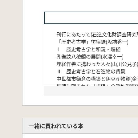
刊行にあたって(石造文化財調査研究
「歴史考古学」彷徨録(坂詰秀一)
Ⅰ 歴史考古学と和鏡・埋経
孔雀紋八稜鏡の展開(水澤幸一)
埋経作善に携わった人々(山川公見子
Ⅱ 歴史考古学と石造物の背景
中世都市鎌倉の構築と伊豆産物資(金
板碑に刻まれた「板碑」の呼称(磯野
京都市瑞泉寺所在の豊臣秀次墓と畜生
室戸市佐喜浜八幡宮と一四世紀初頭の
Ⅲ 歴史考古学と宗教史
沼田藩主黒田直邦による旗本中山家墓
日根野織部正高吉供養塔の銘文解釈―
一緒に買われている本
黄檗宗頌徳考―和僧鉄牛道機とその周
岡藩における儒教式墓の変遷(豊田徹