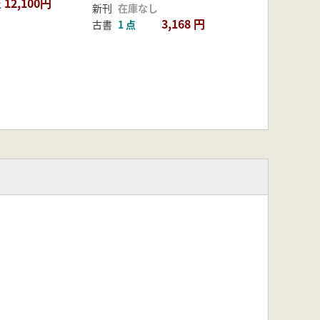
12,100円
上
新刊
在庫なし
3,168 円
古書
1 点