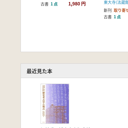
東大寺(法蔵館
1,980 円
古書
1 点
新刊
取り寄
古書
1 点
最近見た本