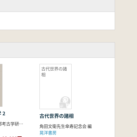
古代世界の諸
相
 2
古代世界の諸相
東海大学文学部考古学研究室 編
角田文衛先生傘寿記念会 編
晃洋書房