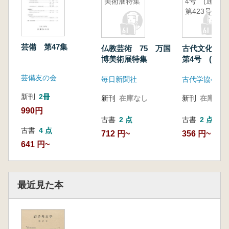
美術展特集
4号 (通巻
第423号)
芸備 第47集
仏教芸術 75 万国
古代文化 第
博美術展特集
第4号 (通巻
号)
芸備友の会
毎日新聞社
古代学協会
新刊
2冊
新刊
在庫なし
新刊
在庫なし
990円
古書
2 点
古書
2 点
古書
4 点
712 円~
356 円~
641 円~
最近見た本