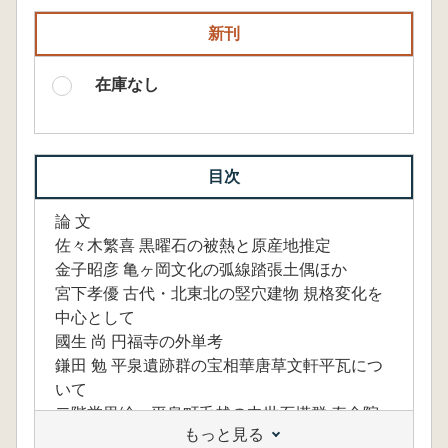
新刊
在庫なし
目次
論 文
佐々木繁喜 黒曜石の被熱と原産地推定
金子昭彦 亀ヶ岡文化の弧線踏張土偶ほか
宮下孝優 古代・北東北の竪穴建物 規格変化を
中心として
國生 尚 円福寺の外単考
鎌田 勉 平泉遺跡群の宝相華唐草文軒平瓦につ
いて
二階堂里絵 平泉町毛越の中世石塔群 寿命院
もっと見る
周辺の石塔資料紹介