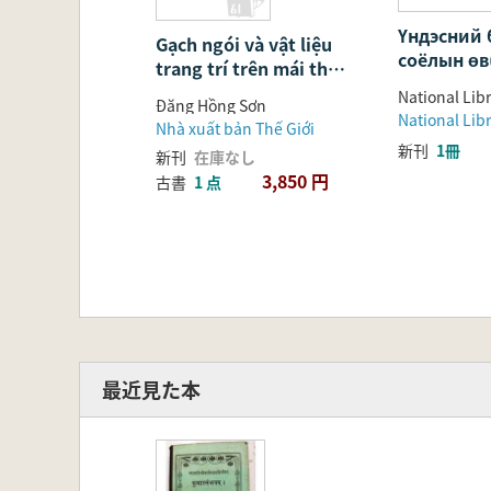
Үндэсний 
Gạch ngói và vật liệu
соёлын 
trang trí trên mái thời
文化遺産)
Lý-Trần-Hồ(李朝・陳朝
Đặng Hồng Sơn
の瓦と屋根装飾材)
Nhà xuất bản Thế Giới
新刊
1冊
新刊
在庫なし
3,850 円
古書
1 点
最近見た本