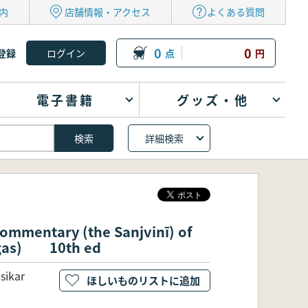
内
店舗情報・アクセス
よくある質問
0
0
登録
点
円
電子書籍
グッズ・他
詳細検索
ommentary (the Sanjvinī) of
argas) 10th ed
sikar
ほしいものリストに追加