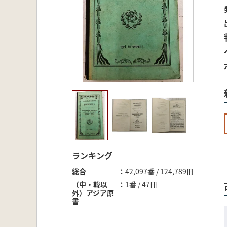
ランキング
総合
42,097番 / 124,789冊
（中・韓以
1番 / 47冊
外）アジア原
書