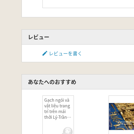
レビュー
レビューを書く
あなたへのおすすめ
Gạch ngói và
vật liệu trang
trí trên mái
thời Lý-Trần-
Hồ(李朝・陳朝
の瓦と屋根装
飾材)