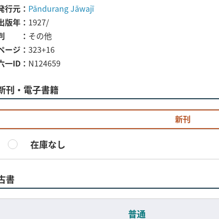
発行元
Pāndurang Jāwajī
出版年
1927/
判
その他
ページ
323+16
六一ID
N124659
新刊・電子書籍
新刊
在庫なし
古書
普通