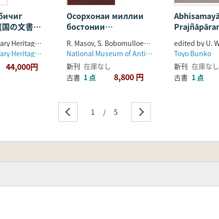
бичиг
Осорхонаи миллии
Abhisamayā
өв(国の文書と
бостонии
Prajñāpāra
Тоҷикистон : албом
: the work 
National Library Heritage of Mongolia
R. Masov, S. Bobomulloev, M. Bubnova
edited by U. 
Haribhadra
National Library Heritage of Mongolia
National Museum of Antiquities of Tajikistan(タジキスタン国立考古学博物館)
Toyo Bunko
44,000円
新刊
在庫なし
新刊
在庫なし
8,800 円
古書
1 点
古書
1 点
1
/
5