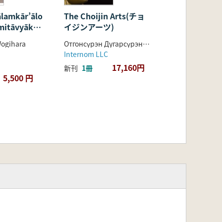
lamkār’ālokā
The Choijin Arts(チョ
mitāvyākhyā
イジンアーツ)
of
Wogihara
Отгонсүрэн Дугарсүрэнгийн
 fasc. 1
Internom LLC
17,160円
新刊
1冊
5,500 円