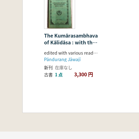
The Kumārasambhava
of Kālidāsa : with the
commentary (the
edited with various readings by Wāsudev Laxmana Sastri Pansikar
Sanjvinī) of Mallināth
Pāndurang Jāwajī
(1-7 sargas) and
新刊
在庫なし
Sītārāma (8-17
3,300 円
古書
1 点
sargas) 10th ed