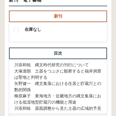
新刊・電子書籍
新刊
在庫なし
目次
川添和暁 縄文時代研究の刊行について
大塚達朗 土器をつぶさに観察すると福井洞窟
は聖地と判明する
矢野健一 縄文集落における住居と貯蔵穴との
数的関係
柳原麻子 東海地方・近畿地方の縄文集落にお
ける低湿地型貯蔵穴の機能と用途
川添和暁 器面調整から見た土器の広域的予見