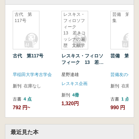
古代 第
レスキス・
芸備 第14
117号
フィロソフ
集
ィーク
13 若きコ
ッシナの遍
歴 文献学
から「考古
古代 第117号
レスキス・フィロソ
芸備 第14集
学」へ
フィーク 13 若き
コッシナの遍歴 文
早稲田大学考古学会
星野達雄
芸備友の会
献学から「考古学」
へ
レスキス企画
新刊
在庫なし
新刊
在庫なし
新刊
4冊
古書
4 点
古書
1 点
1,320円
792 円~
990 円
最近見た本