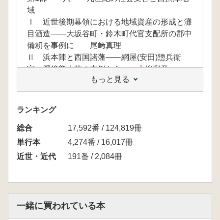
域
Ⅰ 近世後期幕領における地域資産の形成と灘
目酒造――大坂谷町・鈴木町代官支配所の郡中
備籾を事例に 尾﨑真理
Ⅱ 浜本陣と西国諸藩――網屋(安田)惣兵衛
家・肥後熊本藩の事例から 水嶋彩乃
もっと見る
Ⅲ 慶応二年の打ちこわしと兵庫の政治・軍事
拠点化 澤井廣次
第2部 幕府の海防・開港政策の展開と兵庫・
ランキング
神戸
総合
Ⅰ 幕末期兵庫津の海防と明石藩 加納亜由
17,592番 / 124,819冊
子
単行本
4,274番 / 16,017冊
Ⅱ 嘉永・安政期の大坂城代土屋寅直の海防政
近世・近代
191番 / 2,084冊
策 菅 良樹
Ⅲ 天保山台場築造に関わった大坂町奉行所の
与力・同心――『目標山御台場日記』を読
む 小野田一幸
一緒に買われている本
Ⅳ 幕府の艦船運用と江戸・兵庫――順動丸に