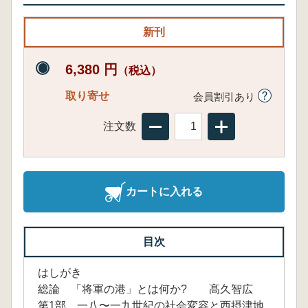
新刊
6,380 円
（税込）
取り寄せ
会員割引あり
注文数
カートに入れる
目次
はしがき
総論 「将軍の港」とは何か? 髙久智広
第1部 一八〜一九世紀の社会変容と西摂津地