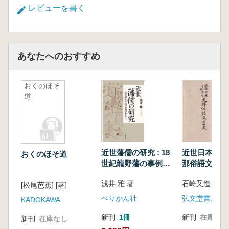
レビューを書く
あなたへのおすすめ
おくのほそ
道
近世藩儒の研究 : 18
近世日本に於
おくのほそ道
世紀龍野藩の事例を
那俗語文学史
中心に
浅井 雅 著
石崎又造 著
[松尾芭蕉] [著]
ぺりかん社
弘文堂書房
KADOKAWA
新刊
1冊
新刊
在庫なし
新刊
在庫なし