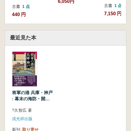
6,050円
古書
1 点
古書
1 点
7,150 円
440 円
最近見た本
将軍の港 兵庫・神戸
: 幕末の海防・開港
と港湾都市構想
?久智広 著
戎光祥出版
新刊
取り寄せ