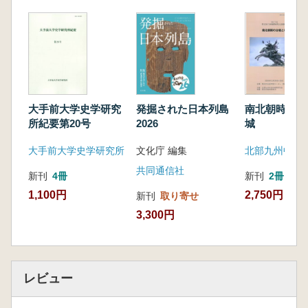
みる将軍上洛の前提 神谷大介
Ⅴ 神戸開港前夜の炭鉱開発――生野銀山石川
伊兵衛の挑戦 添田 仁
Ⅵ 兵庫開港の経緯――日米修好通商条約締結
の交渉の場からみる 小野田一幸
Ⅶ 幕府官僚柴田剛中の視点からみた兵庫開港
の実像 髙久智広
大手前大学史学研究
発掘された日本列島
南北朝時期の
第3部 神戸開港をめぐって
所紀要第20号
2026
城
Ⅰ 史料からたどる開港期の神戸の人びと――
大手前大学史学研究所
文化庁 編集
変革期の商業・外交・行政の諸相 有賀陽平
Ⅱ 慶応三年江戸の社会情勢と外国人 𠮷﨑
共同通信社
新刊
4冊
新刊
2冊
雅規
1,100円
2,750円
新刊
取り寄せ
Ⅲ 幕末維新期における西摂沿海地域秩序の解
3,300円
体――漁業を中心に 河野未央
Ⅳ 旧神戸海軍操練所から明治期の港湾遺構の
発掘調査 藤井太郎
Ⅴ 手彩色写真にみる開港地神戸 水嶋彩乃
レビュー
あとがき