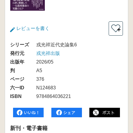
レビューを書く
＋
シリーズ
戎光祥近代史論集6
発行元
戎光祥出版
出版年
2026/05
判
A5
ページ
376
六一ID
N124683
ISBN
9784864036221
新刊・電子書籍