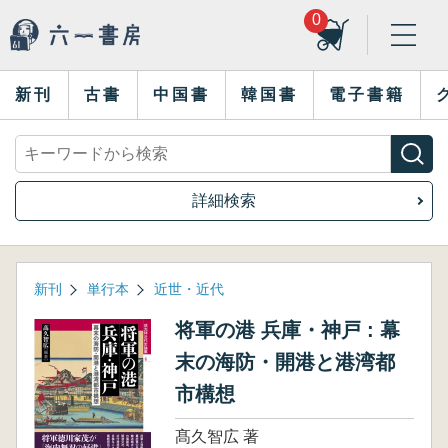
0
新刊
古書
中国書
韓国書
電子書籍
詳細検索
新刊
単行本
近世・近代
将軍の港 兵庫・神戸 : 幕
末の海防・開港と港湾都
市構想
髙久智広 著