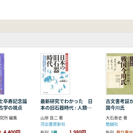
士卒寿記念論
最新研究でわかった 日
古文書考証
古学の視点
本の旧石器時代 : 人類は
国今川氏
日本列島に、定説より
究所 編集
山岸 良二 著
大石泰史 著
5000年前に来ていた?!
河出書房新社
勉誠社
4,400円
1,980円
せ
新刊
1冊
新刊
取り寄せ