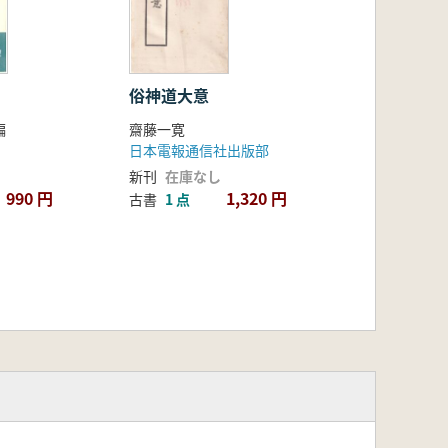
俗神道大意
編
齋藤一寛
日本電報通信社出版部
新刊
在庫なし
990 円
1,320 円
古書
1 点