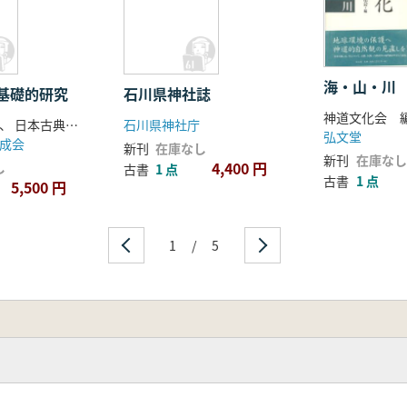
海・山・川
基礎的研究
石川県神社誌
神道文化会 
真壁俊信 著、 日本古典籍註釈研究会 編
石川県神社庁
弘文堂
成会
新刊
在庫なし
新刊
在庫なし
4,400 円
し
古書
1 点
古書
1 点
5,500 円
1
/
5