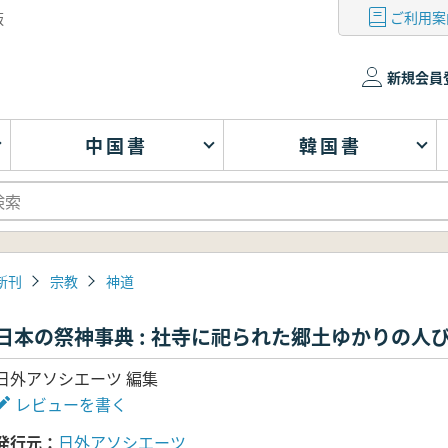
ご利用案
版
新規会員
中国書
韓国書
新刊
宗教
神道
日本の祭神事典 : 社寺に祀られた郷土ゆかりの人
日外アソシエーツ 編集
レビューを書く
発行元
日外アソシエーツ