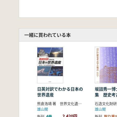
一緒に買われている本
日英対訳でわかる日本の
坂詰秀一博
世界遺産
集 歴史考
熊倉浩靖 著 世界文化遺産地域連携会議 監修
石造文化財研
雄山閣
雄山閣
2,420円
新刊
4冊
新刊
取り寄