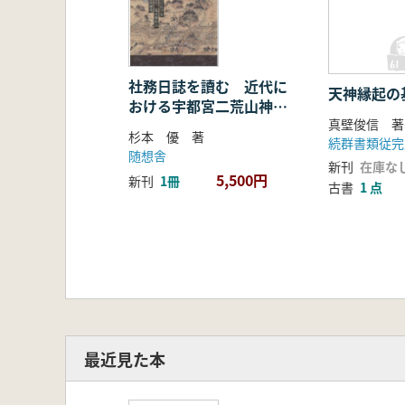
社務日誌を讀む 近代に
天神縁起の
おける宇都宮二荒山神社
の基礎的研究・序章
杉本 優 著
続群書類従完
随想舎
新刊
在庫な
5,500円
新刊
1冊
古書
1 点
最近見た本