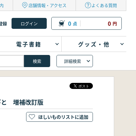
内
店舗情報・アクセス
よくある質問
0
0
登録
点
円
電子書籍
グッズ・他
詳細検索
びと 増補改訂版
ほしいものリストに追加