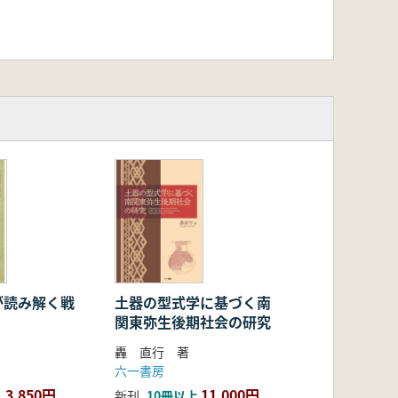
が読み解く戦
土器の型式学に基づく南
関東弥生後期社会の研究
轟 直行 著
六一書房
3,850円
11,000円
新刊
10冊以上