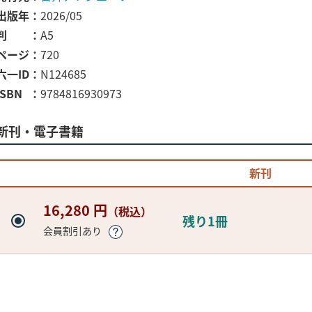
出版年
2026/05
判
A5
ページ
720
六一ID
N124685
ISBN
9784816930973
新刊・電子書籍
新刊
16,280 円
（税込）
残り1冊
会員割引あり