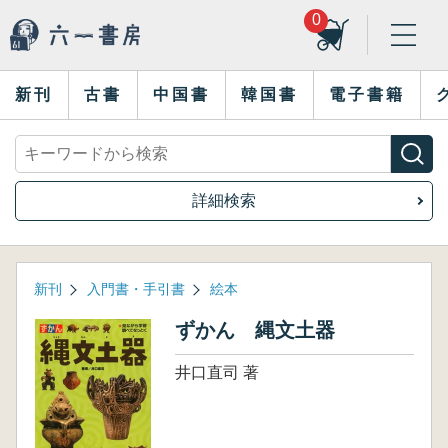
0
新刊
古書
中国書
韓国書
電子書籍
詳細検索
新刊
入門書・手引書
絵本
ずかん 縄文土器
井口直司 著