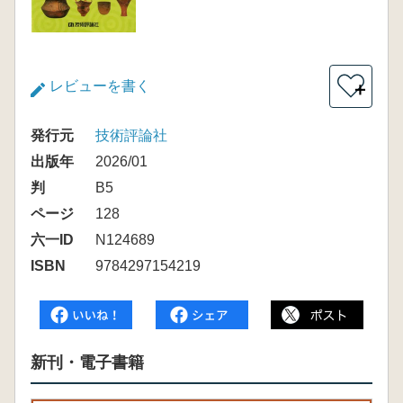
レビューを書く
＋
発行元
技術評論社
出版年
2026/01
判
B5
ページ
128
六一ID
N124689
ISBN
9784297154219
新刊・電子書籍