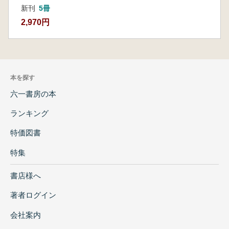
新刊
5冊
晩期 東西文化圏③ ～東日本 結集された美の
2,970円
極致～
後期・晩期 人間味を帯びた縄文土器
縄文から弥生へ 縄文土器の新たな歩み
巻末付録① 縄文土器1万年の変化と歩み
巻末付録② 縄文土器の発見される場所と調
本を探す
査・研究
六一書房の本
巻末付録③ 土器編年表 ―土器の年代や関連
性をまとめた土器の年表
ランキング
特価図書
特集
書店様へ
著者ログイン
会社案内