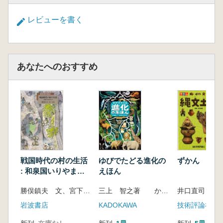
第4章 いろいろな縄文土器を見てみよう
草創期 最初の土器は「無文」
レビューを書く
草創期 「縄文」登場までの歩み
早期 「回転縄文」が登場
早期 尖底土器と平底土器
早期 尖底の土器 ～本州～
あなたへのおすすめ
早期 平底の土器 ～南九州・北海道～
コラム 沖縄の土器
前期 地域定着と個性の成立
前期 外界に近い九州と西日本
前期 外界に近い北海道、本州の東北と中央部
の地域色
前期 縄文土器の「縄文」と「撚糸文」
前期 前期後半に飛躍した土器作りの技術
戦国時代の村の生活
ゆびでたどる進化の
ずかん 縄
: 和泉国いりやまだ
えほん
コラム 土器は人類最初の科学的発明
村の一年
コラム 土器は食生活を大きく変えた!
勝俣鎮夫 文、宮下実 絵
三上 智之著 かわさき しゅんいち イラスト
井口直司 著
コラム 土と火から生まれる神聖な土器
岩波書店
KADOKAWA
技術評論社
コラム 日本列島の固有な自然環境
中期 地域色と縄文土器の個性確立