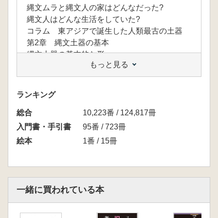
縄文ムラと縄文人の家はどんなだった?
縄文人はどんな生活をしていた?
コラム 東アジアで誕生した人類最古の土器
第2章 縄文土器の基本
縄文土器の基本的な形
もっと見る
縄文土器のいろいろな器形(鉢以外の器)
粗製土器と精製土器
縄文の時期区分と縄文土器の移り変わり
ランキング
文様の種類① 回転文様 ―縄・撚糸・押型―
総合
文様の種類② 刺突文と押圧文
10,223番 / 124,817冊
文様の種類③ 沈線文
入門書・手引書
95番 / 723冊
文様の種類④ 隆帯文
絵本
1番 / 15冊
文様の種類⑤ その他の文様
文様の種類⑥ 塗彩と彩文
第3章 縄文土器からわかること・わからない
こと
一緒に買われている本
縄文土器の使い方① 煮炊きに使う
縄文土器の使い方② 酒をつくる道具? 液体
を注ぐ道具?