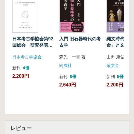
縄文土器の使い方③ 貯蔵や収納の容器
縄文土器の使い方④ 死者の魂を納める 埋
甕・伏甕
縄文土器の使い方⑤ 火床囲い・土器埋甕炉
コラム これらの土器、どうやって使う?
日本考古学協会第92
入門 旧石器時代の考
縄文時代 : 
縄文土器の固有性と象徴① 口縁部の変形と造
回総会 研究発表要
古学
命」と文化の
形装飾把手
旨
日本考古学協会
森先 一貴 著
山田 康弘 著
縄文土器の固有性と象徴② 神秘的な造形 精
霊体文様
同成社
敬文舎
新刊
4冊
縄文土器の固有性と象徴③ 八百万の生命と物
2,200円
新刊
6冊
新刊
5冊
語
2,640円
2,200円
縄文土器の型式① 土器型式は時間の定規
縄文土器の型式② 型式の分布は地域色と集団
の生活圏を表す
縄文土器の型式③ 土器型式の混交と移動は人
の動きを表す
コラム 抽象的な形の土偶、具象的な形の土製
レビュー
品