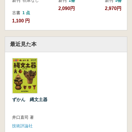
新刊
在庫なし
新刊
1冊
新刊
5冊
中期 西日本の土器 ～縄文土器と海上交通の
2,090円
2,970円
発達～
古書
1 点
中期 中央部の土器① ～隆帯造形の盛衰～
1,100 円
中期 中央部の土器② ～精霊体造形のない装
飾把手～
中期 中央部の土器③ ～精霊体と生命の造形
最近見た本
～
中期 中央部の土器④ ～精霊体となった土器
と人～
中期 東北と北方圏の土器
後期・晩期 東西文化圏の確立
後期 東西文化圏成立前夜① ～磨消縄文の誕
生～
後期 東西文化圏成立前夜② ～帯縄文～
ずかん 縄文土器
後期 東西文化圏成立前夜③ ～北海道と縄文
土器～
井口直司 著
晩期 東西文化圏① ～西日本の磨研土器～
晩期 東西文化圏② ～東日本の装飾文系土器
技術評論社
～