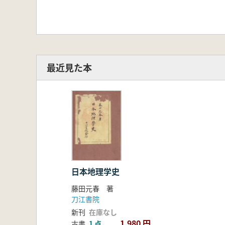
最近見た本
日本地理学史
藤田元春 著
刀江書院
新刊
在庫なし
1,980 円
古書
1 点