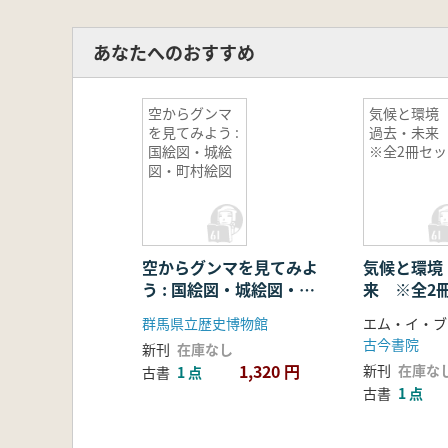
あなたへのおすすめ
空からグンマ
気候と環
を見てみよう :
過去・未
国絵図・城絵
※全2冊セッ
図・町村絵図
空からグンマを見てみよ
気候と環境
う : 国絵図・城絵図・町
来 ※全2
村絵図
群馬県立歴史博物館
古今書院
新刊
在庫なし
1,320 円
新刊
在庫な
古書
1 点
古書
1 点