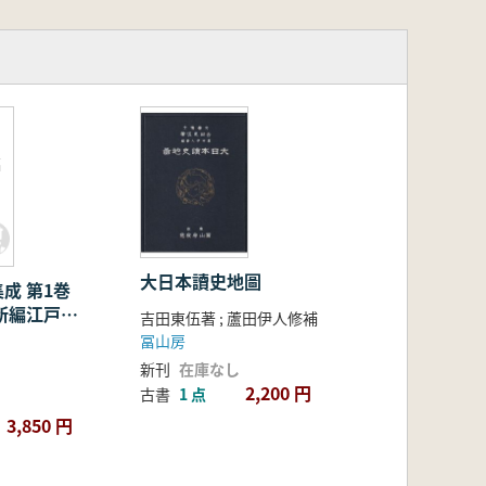
編
大日本讀史地圖
集成 第1巻
新編江戸安
吉田東伍著 ; 蘆田伊人修補
冨山房
新刊
在庫なし
2,200 円
古書
1 点
3,850 円