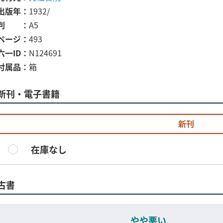
出版年
1932/
判
A5
ページ
493
六一ID
N124691
付属品
箱
新刊・電子書籍
新刊
在庫なし
古書
やや悪い