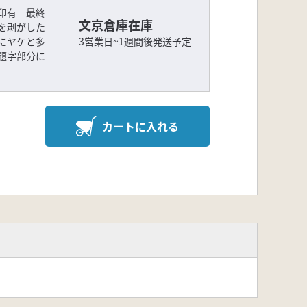
印有 最終
文京倉庫在庫
を剥がした
にヤケと多
3営業日~1週間後発送予定
題字部分に
カートに入れる