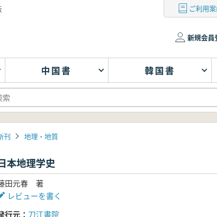
ご利用案
版
新規会員
中国書
韓国書
新刊
地理・地質
日本地理学史
藤田元春 著
レビューを書く
発行元
刀江書院