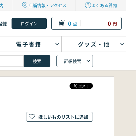
内
店舗情報・アクセス
よくある質問
0
0
登録
点
円
電子書籍
グッズ・他
詳細検索
ほしいものリストに追加