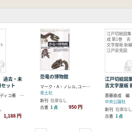
境
江戸切絵図集
来
成 第1巻 吉
ト
文字屋板 新
江戸安見図
恐竜の博物館
 過去・未
江戸切絵図
冊セット
吉文字屋板 
マーク・A・ノレル, ユージン・S・ギャフニー, ロウエル・ディンガス著・瀬戸口烈司, 瀬戸口美恵子訳
見図
青土社
エム・イ・ブディコ著 内嶋然兵衛訳
斎藤直成 編
新刊
在庫なし
中央公論社
950 円
古書
1 点
し
新刊
在庫なし
1,188 円
古書
1 点