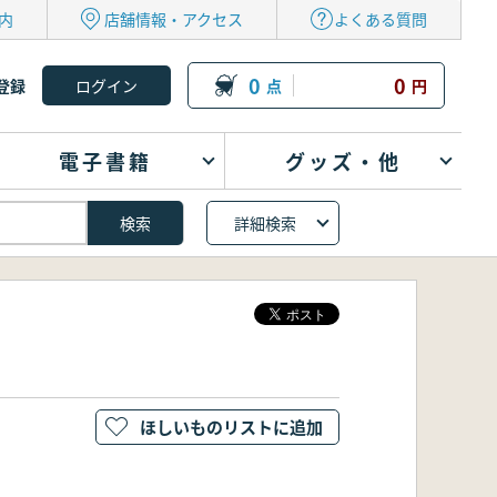
内
店舗情報・アクセス
よくある質問
0
0
登録
点
円
電子書籍
グッズ・他
詳細検索
ほしいものリストに追加