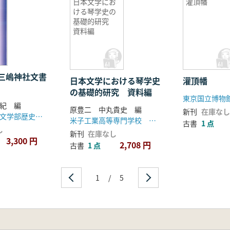
日本文学にお
灌頂幡
ける琴学史の
基礎的研究
資料編
三嶋神社文書
日本文学における琴学史
灌頂幡
の基礎的研究 資料編
東京国立博物
紀 編
原豊二 中丸貴史 編
新刊
在庫なし
京都府立大学文学部歴史学科
米子工業高等専門学校 原豊二研究室
古書
1 点
し
新刊
在庫なし
3,300 円
2,708 円
古書
1 点
1
/
5