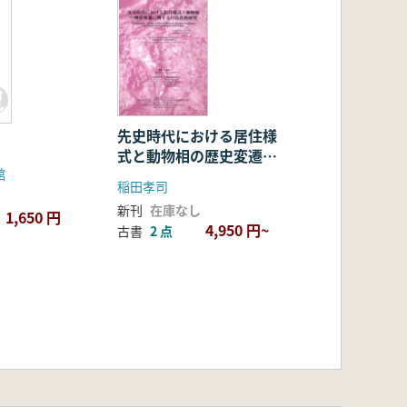
先史時代における居住様
式と動物相の歴史変遷に
館
関する日仏比較研究
稲田孝司
新刊
在庫なし
1,650 円
4,950 円~
古書
2 点