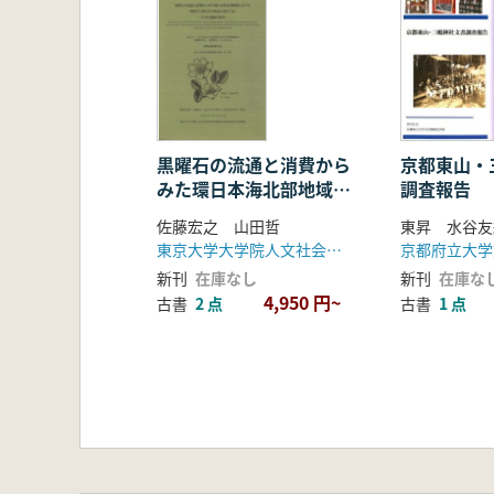
黒曜石の流通と消費から
京都東山・
みた環日本海北部地域に
調査報告
おける更新世人類社会の
佐藤宏之 山田哲
東昇 水谷友
形成と変容3 吉井沢遺
東京大学大学院人文社会系研究科附属北海文化研究常呂実習施設
跡の研究
新刊
在庫なし
新刊
在庫な
4,950 円~
古書
2 点
古書
1 点