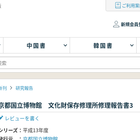
ご利用案
版
新規会員
中国書
韓国書
新刊
研究報告
京都国立博物館 文化財保存修理所修理報告書3
レビューを書く
シリーズ
平成13年度
発行元
京都国立博物館