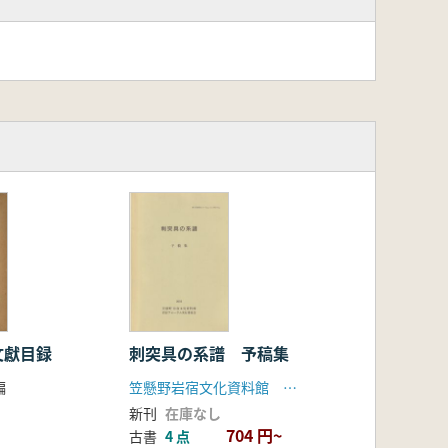
文獻目録
刺突具の系譜 予稿集
編
笠懸野岩宿文化資料館 岩宿フォーラム実行委員会
新刊
在庫なし
704 円~
古書
4 点