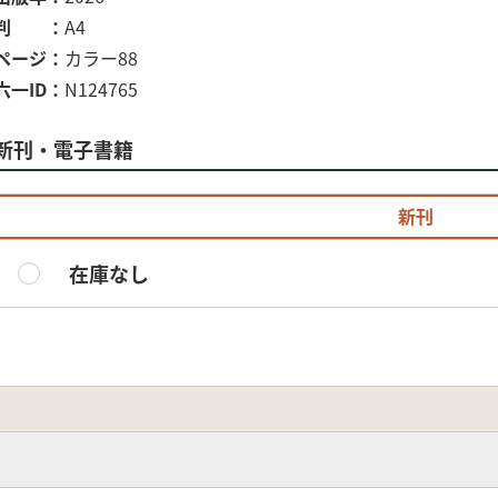
判
A4
ページ
カラー88
六一ID
N124765
新刊・電子書籍
新刊
在庫なし