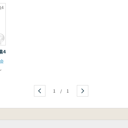
4
集4
会
し
1
/
1