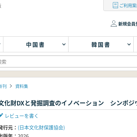
ご利用案
版
新規会員
中国書
韓国書
新刊
資料集
文化財DXと発掘調査のイノベーション シンポジ
レビューを書く
発行元
(日本文化財保護協会)
出版年
2026