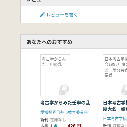
レビューを書く
あなたへのおすすめ
考古学からみ
日本考古学
た壬申の乱
会1998年度
会 研究発
要旨
考古学からみた壬申の乱
日本考古学協
度大会 研
愛知県春日井市教育委員会
日本考古学協
新刊
在庫なし
426 円
新刊
在庫な
古書
1 点