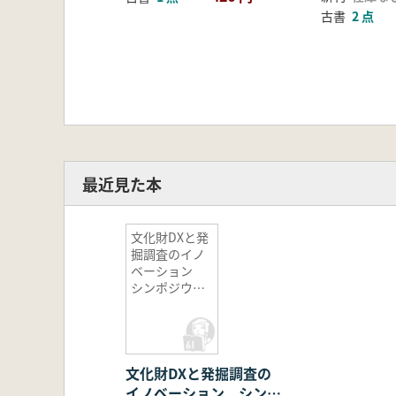
古書
2 点
最近見た本
文化財DXと発
掘調査のイノ
ベーション
シンポジウ
ム 記録集
文化財DXと発掘調査の
イノベーション シンポ