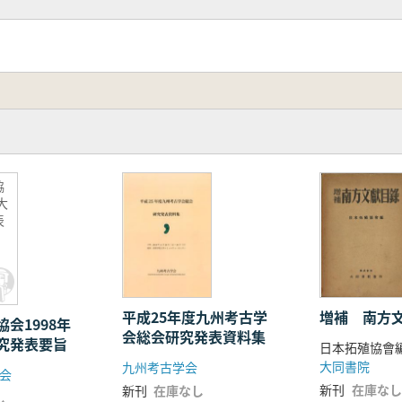
協
大
表
平成25年度九州考古学
増補 南方
会1998年
会総会研究発表資料集
究発表要旨
日本拓殖協會
大同書院
九州考古学会
会
新刊
在庫なし
新刊
在庫なし
し