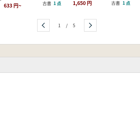
1,650 円
古書
1 点
古書
1 点
633 円~
1
/
5