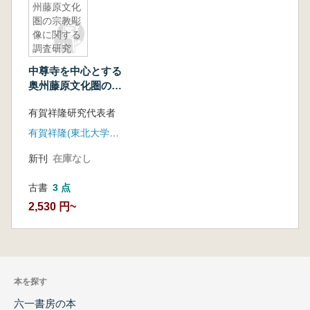
州藤原文化
圏の宗教彫
像に関する
調査研究
中尊寺を中心とする
奥州藤原文化圏の宗
教彫像に関する調査
有賀祥隆研究代表者
研究
有賀祥隆(東北大学大学院文学研究科)
新刊
在庫なし
古書
3 点
2,530 円~
本を探す
六一書房の本