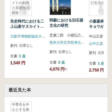
イトの利用
だ生活の轍
と原産地の
開発
阿蘇における旧石器
先史時代における二
小森森林軌道
文化の研究
上山産サヌカイトの
キョウが刻ん
利用と原産地の開発
の轍
芝康二郎 小畑弘己 編
大阪市博物館協会大阪文化財研究所
中山正彦
熊本大学文学部考古学研究室
山中正彦
新刊
在庫なし
新刊
在庫なし
新刊
在庫なし
古書
1 点
古書
2 点
1,540 円
古書
1 点
4,070 円~
2,750 円
最近見た本
中尊寺を中
心とする奥