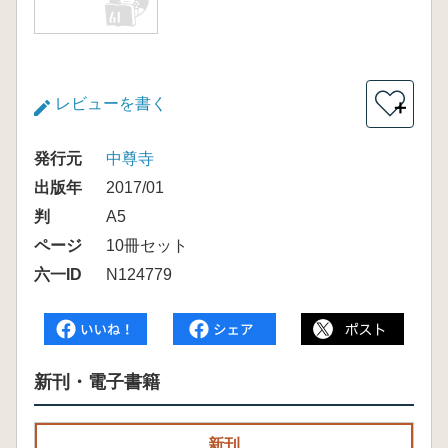
レビューを書く
＋
発行元
中尊寺
出版年
2017/01
判
A5
ページ
10冊セット
六一ID
N124779
新刊・電子書籍
新刊