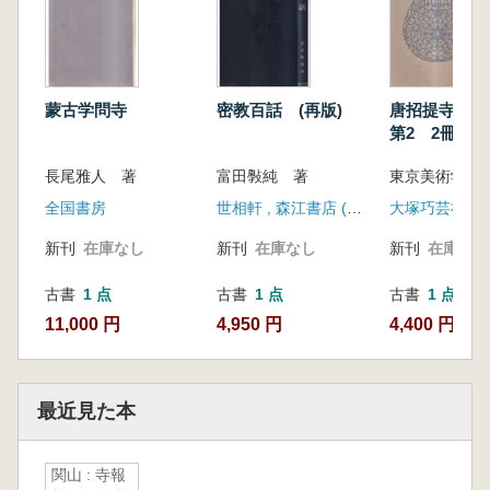
蒙古学問寺
密教百話 (再版)
唐招提寺大鏡
第2 2冊セ
長尾雅人 著
富田斅純 著
東京美術学
全国書房
世相軒 , 森江書店 (発売)
大塚巧芸社
新刊
在庫なし
新刊
在庫なし
新刊
在庫なし
古書
1 点
古書
1 点
古書
1 点
11,000 円
4,950 円
4,400 円
最近見た本
関山 : 寺報