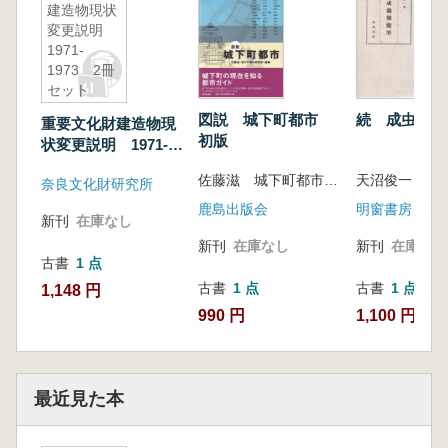
建造物現状
変更説明
1971-
1973 2冊
セット
図説 城下町都市
続 成虫楼随
重要文化財建造物現
初版
状変更説明 1971-
1973 2冊セット
佐藤滋 城下町都市研究体 編著
天沼俊一 著
奈良文化財研究所
鹿島出版会
明窗書房
新刊
在庫なし
新刊
在庫なし
新刊
在庫なし
古書
1 点
古書
1 点
古書
1 点
1,148 円
990 円
1,100 円
最近見た本