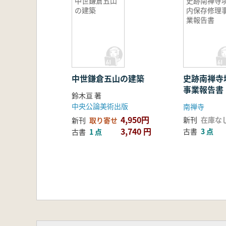
中世鎌倉五山
史跡南禅寺
の建築
内保存修理
業報告書
中世鎌倉五山の建築
史跡南禅寺
事業報告書
鈴木亘 著
中央公論美術出版
南禅寺
4,950円
新刊
在庫な
新刊
取り寄せ
3,740 円
古書
3 点
古書
1 点