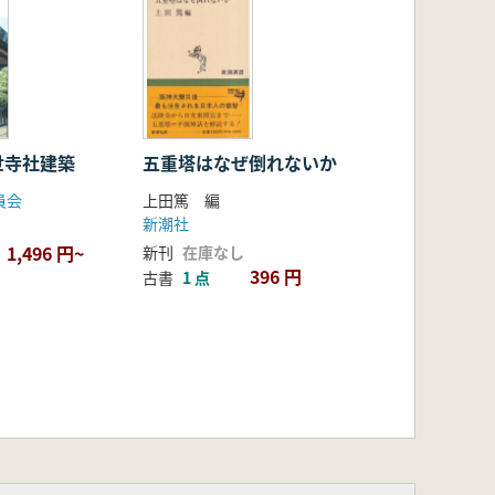
世寺社建築
五重塔はなぜ倒れないか
員会
上田篤 編
新潮社
1,496 円~
新刊
在庫なし
396 円
古書
1 点