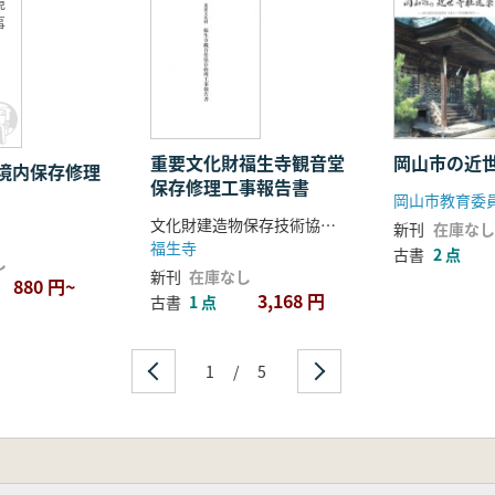
境
事
重要文化財福生寺観音堂
岡山市の近
境内保存修理
保存修理工事報告書
岡山市教育委
文化財建造物保存技術協会編著
新刊
在庫なし
福生寺
古書
2 点
し
新刊
在庫なし
880 円~
3,168 円
古書
1 点
1
/
5