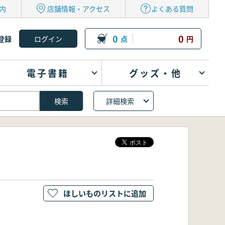
内
店舗情報・アクセス
よくある質問
0
0
登録
点
円
電子書籍
グッズ・他
詳細検索
ほしいものリストに追加