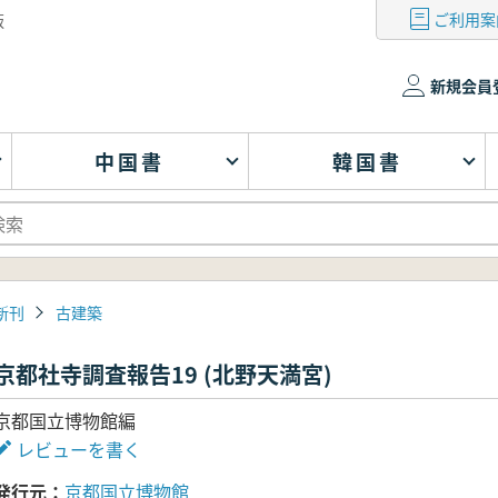
ご利用案
版
新規会員
中国書
韓国書
新刊
古建築
京都社寺調査報告19 (北野天満宮)
京都国立博物館編
レビューを書く
発行元
京都国立博物館