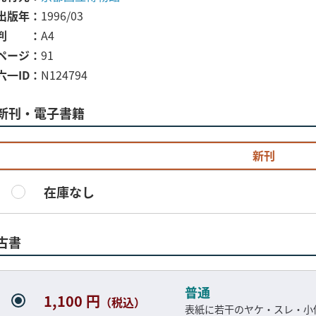
出版年
1996/03
判
A4
ページ
91
六一ID
N124794
新刊・電子書籍
新刊
在庫なし
古書
普通
1,100 円
（税込）
表紙に若干のヤケ・スレ・小