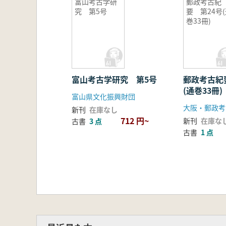
富山考古学研
郵政考古紀
究 第5号
要 第24号
巻33冊)
富山考古学研究 第5号
郵政考古紀
(通巻33冊)
富山県文化振興財団
大阪・郵政考
新刊
在庫なし
712 円~
新刊
在庫な
古書
3 点
古書
1 点