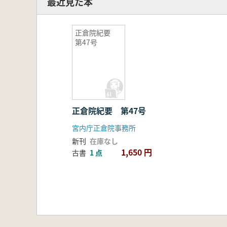
最近見た本
正倉院紀要
第47号
正倉院紀要 第47号
宮内庁正倉院事務所
新刊
在庫なし
1,650 円
古書
1 点