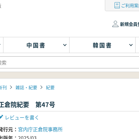
ご利用案
版
新規会員
中国書
韓国書
新刊
雑誌・紀要
紀要
正倉院紀要 第47号
レビューを書く
発行元
宮内庁正倉院事務所
出版年
2025/03