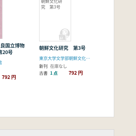
朝鮮文化研
究 第3号
 奈良国立博物
朝鮮文化研究 第3号
研究紀要 第20号
東京大学文学部朝鮮文化研究室
館
新刊
在庫なし
792 円
古書
1 点
792 円