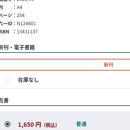
判
A4
ページ
204
六一ID
N124801
ISBN
13431137
新刊・電子書籍
新刊
在庫なし
古書
普通
1,650 円
（税込）