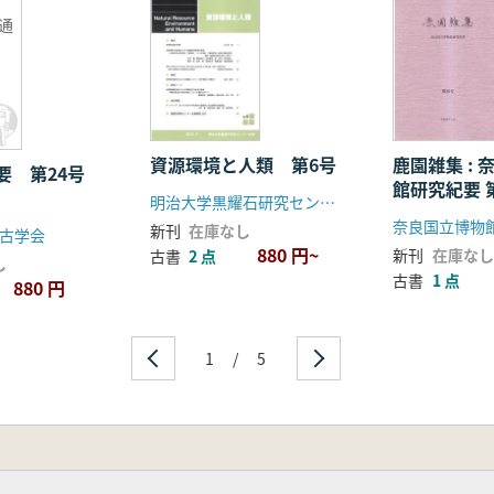
(通
資源環境と人類 第6号
鹿園雑集 :
要 第24号
館
明治大学黒耀石研究センター
奈良国立博物
新刊
在庫なし
古学会
880 円~
新刊
在庫なし
古書
2 点
し
古書
1 点
880 円
1
/
5