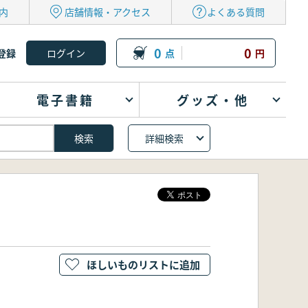
内
店舗情報・アクセス
よくある質問
0
0
登録
点
円
電子書籍
グッズ・他
詳細検索
ほしいものリストに追加