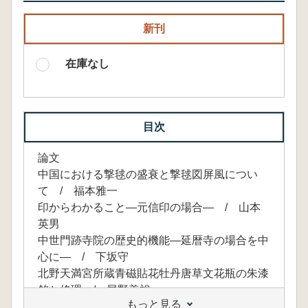
新刊
在庫なし
目次
論文
中国における撃毬の盛衰と撃毬図屏風につい
て / 福本雅一
印からわかること―元信印の場合― / 山本
英男
中世門跡寺院の歴史的機能―延暦寺の場合を中
心に― / 下坂守
北野天満宮所蔵青磁貼花牡丹唐草文花瓶の朱漆
銘と修理 / 尾野善裕
もっと見る
研究随想