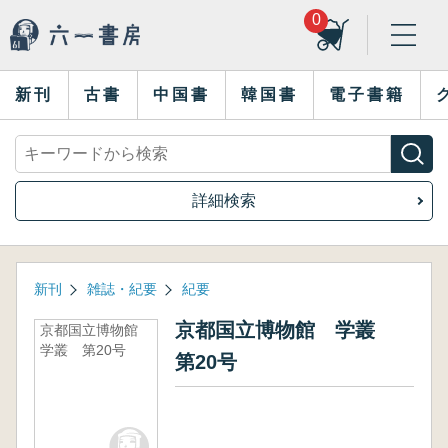
0
新刊
古書
中国書
韓国書
電子書籍
詳細検索
新刊
雑誌・紀要
紀要
京都国立博物館 学叢
京都国立博物館
学叢 第20号
第20号