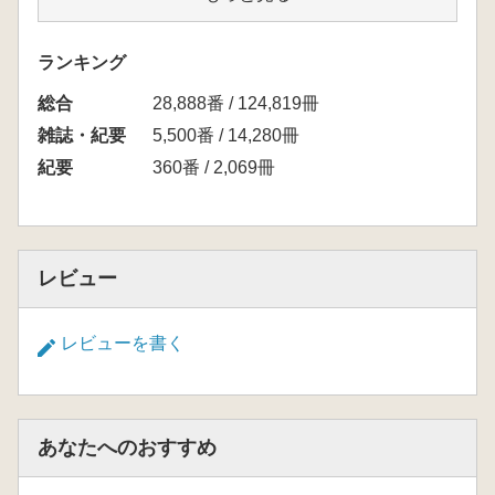
古代の鉄生産について―美濃・金生山の鉄をめ
ぐって― / 八賀晋
ランキング
史料目録
総合
京都国立博物館所蔵文書「例規録」件名目
28,888番 / 124,819冊
録 / 館史編纂班
雑誌・紀要
5,500番 / 14,280冊
紀要
360番 / 2,069冊
レビュー
レビューを書く
あなたへのおすすめ