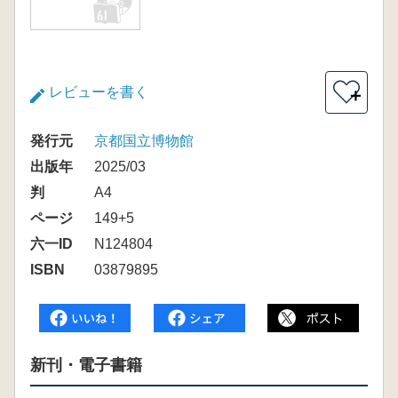
レビューを書く
＋
発行元
京都国立博物館
出版年
2025/03
判
A4
ページ
149+5
六一ID
N124804
ISBN
03879895
新刊・電子書籍