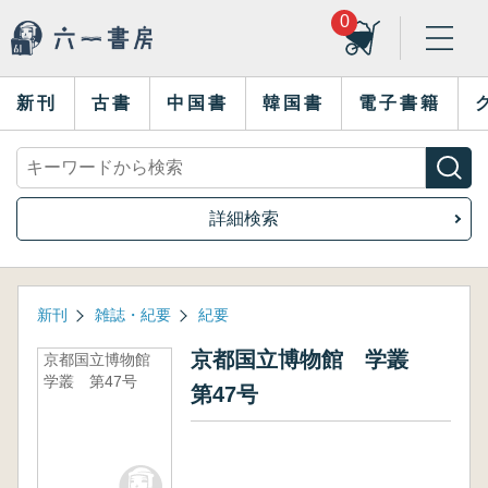
0
新刊
古書
中国書
韓国書
電子書籍
詳細検索
新刊
雑誌・紀要
紀要
京都国立博物館 学叢
京都国立博物館
学叢 第47号
第47号