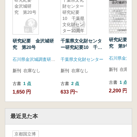
研究紀要
千葉県文化
金沢城研
財センター
究 第20号
研究紀要
10 千葉県
文化財セン
ター10周年
記念論集
研究紀要 金
研究紀要 金沢城研
千葉県文化財センタ
究 第9号
究 第20号
ー研究紀要10 千葉
県文化財センター10
石川県金沢城調査研究所
千葉県文化財センター
周年記念論集
新刊
在庫なし
新刊
在庫なし
新刊
在庫なし
古書
1 点
古書
1 点
古書
2 点
2,200 円
1,650 円
633 円~
最近見た本
京都国立博