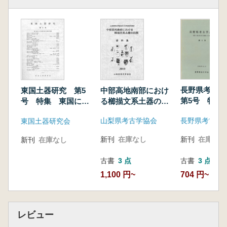
長野県考古
中部高地南部におけ
東国土器研究 第5
第5号 特集
る櫛描文系土器の拡
号 特集 東国にお
文化の東漸と
散
ける古墳時代中期の
長野県考古学
山梨県考古学協会
東国土器研究会
開
土器様相と諸問題
新刊
在庫なし
新刊
在庫なし
新刊
在庫なし
古書
3 点
古書
3 点
704 円~
1,100 円~
レビュー