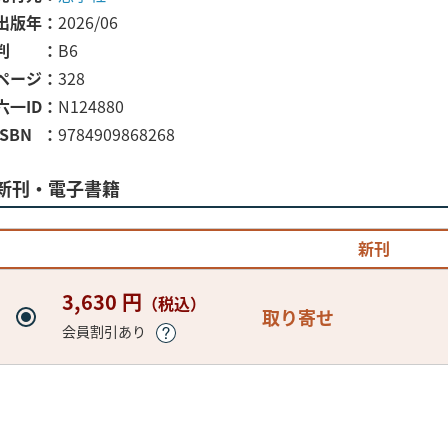
出版年
2026/06
判
B6
ページ
328
六一ID
N124880
ISBN
9784909868268
新刊・電子書籍
新刊
3,630 円
（税込）
取り寄せ
会員割引あり