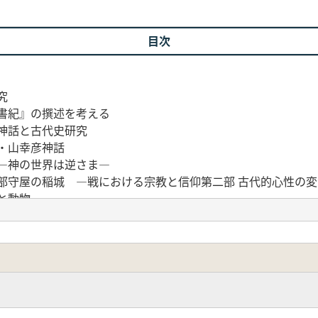
目次
究
書紀』の撰述を考える
神話と古代史研究
・山幸彦神話
―神の世界は逆さま―
部守屋の稲城 ―戦における宗教と信仰第二部 古代的心性の変
と動物―
代日本の世界観の変質―
 ―景戒の批判と自戒―