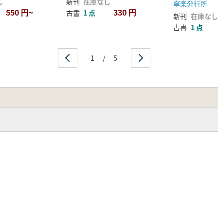
し
新刊
在庫なし
寧楽発行所
550 円~
330 円
古書
1 点
新刊
在庫なし
古書
1 点
1
/
5