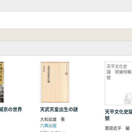
天平文化史
論 寧樂特輯
號
城京の世界
天武天皇出生の謎
天平文化史
號
大和岩雄 著
六興出版
栗原武平 編