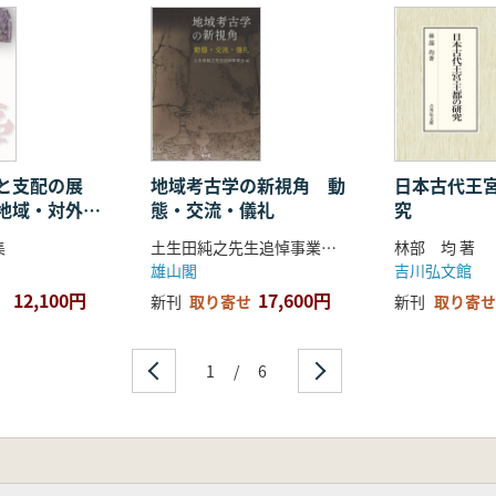
と支配の展
地域考古学の新視角 動
日本古代王
地域・対外関
態・交流・儀礼
究
集
土生田純之先生追悼事業会 編
林部 均 著
雄山閣
吉川弘文館
12,100円
17,600円
新刊
取り寄せ
新刊
取り寄せ
1
/
6