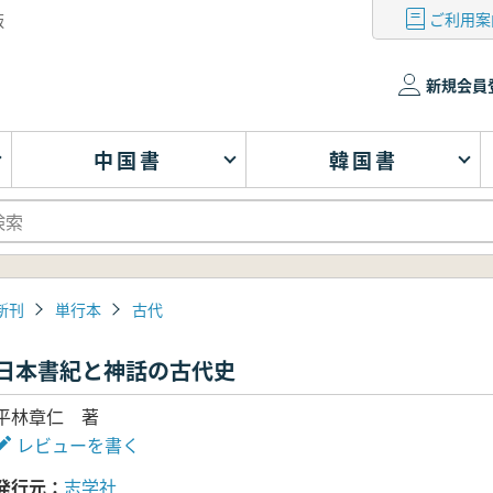
ご利用案
版
新規会員
中国書
韓国書
新刊
単行本
古代
日本書紀と神話の古代史
平林章仁 著
レビューを書く
発行元
志学社