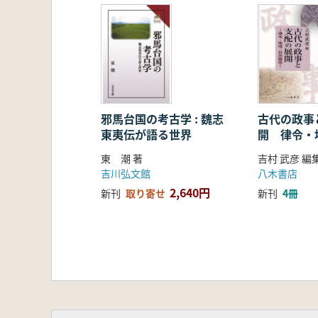
邪馬台国の考古学 : 魏志
古代の政事
東夷伝が語る世界
開 律令・
係
東 潮 著
吉村 武彦 編
吉川弘文館
八木書店
2,640円
新刊
取り寄せ
新刊
4冊