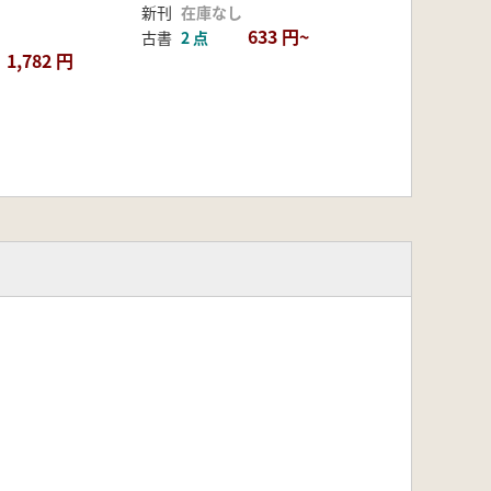
新刊
在庫なし
633 円~
古書
2 点
1,782 円