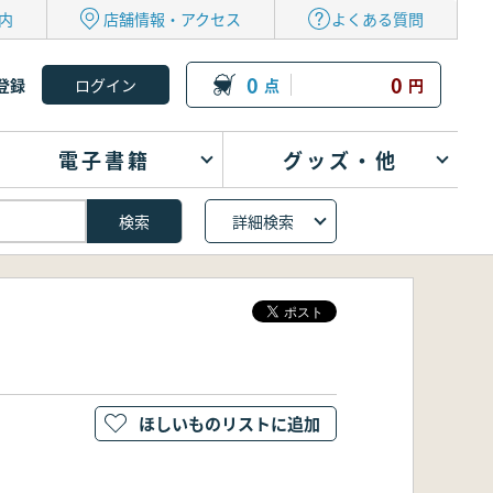
内
店舗情報・アクセス
よくある質問
0
0
登録
点
円
電子書籍
グッズ・他
詳細検索
ほしいものリストに追加