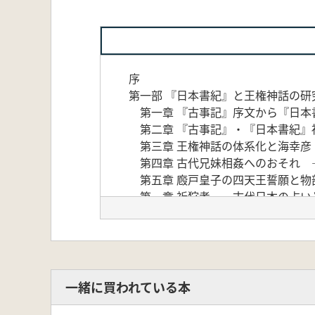
序
第一部 『日本書紀』と王権神話の研
第一章 『古事記』序文から『日本
第二章 『古事記』・『日本書紀』
第三章 王権神話の体系化と海幸彦
第四章 古代兄妹相姦へのおそれ 
第五章 廏戸皇子の四天王誓願と物
第一章 祈狩考 ―古代日本の占い
第二章 仏教が教えた動物観 ―古
第三章 景戒における災と善の表相
終 章
あとがき
一緒に買われている本