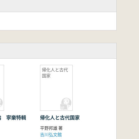
帰化人と古代
国家
論 寧樂特輯
帰化人と古代国家
平野邦雄 著
吉川弘文館