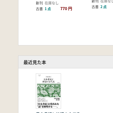
新刊
在庫な
新刊
在庫なし
古書
2 点
770 円
古書
1 点
最近見た本