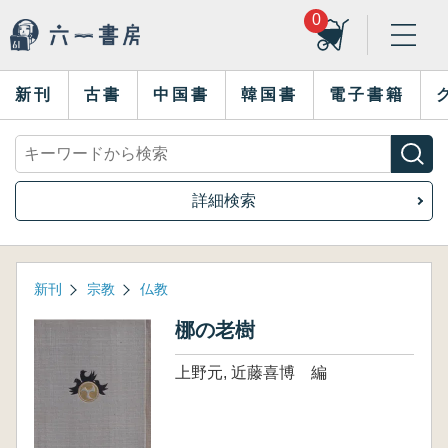
0
新刊
古書
中国書
韓国書
電子書籍
詳細検索
新刊
宗教
仏教
梛の老樹
上野元, 近藤喜博 編