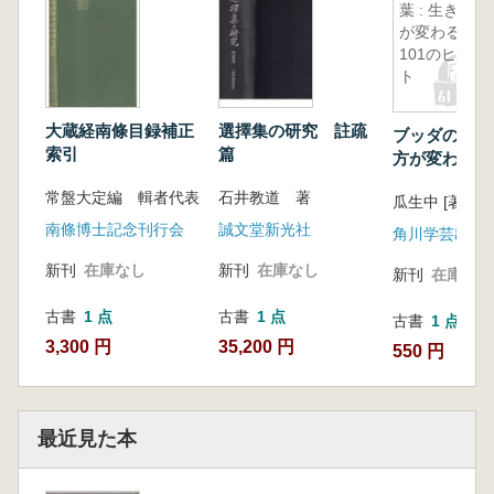
葉 : 生き方
が変わる
101のヒン
ト
大蔵経南條目録補正
選擇集の研究 註疏
ブッダの言葉 
索引
篇
方が変わる10
ント
常盤大定編 輯者代表
石井教道 著
瓜生中 [著]
南條博士記念刊行会
誠文堂新光社
角川学芸出版
新刊
在庫なし
新刊
在庫なし
新刊
在庫なし
古書
1 点
古書
1 点
古書
1 点
3,300 円
35,200 円
550 円
最近見た本