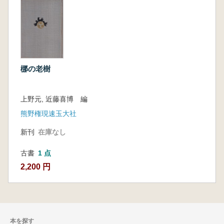
梛の老樹
上野元, 近藤喜博 編
熊野権現速玉大社
新刊
在庫なし
古書
1 点
2,200 円
本を探す