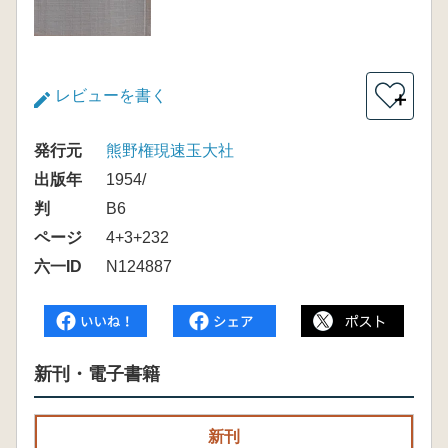
レビューを書く
＋
発行元
熊野権現速玉大社
出版年
1954/
判
B6
ページ
4+3+232
六一ID
N124887
新刊・電子書籍
新刊