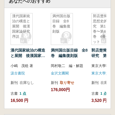
あなたへのおすすめ
漢代国家統
満州国出版
郭店楚簡の
治の構造と
目録 全8
思想史的研
展開 後漢
巻 編集復
究 第1
国家論研究
刻版
巻〜第4
序説
巻 4冊セ
ット
漢代国家統治の構造
満州国出版目録 全8
郭店楚簡の思
と展開 後漢国家論
巻 編集復刻版
研究 第1巻
研究序説
巻 4冊セッ
小嶋 茂稔 著
岡村敬二 編・解題
汲古書院
金沢文圃閣
新刊
在庫なし
新刊
取り寄せ
新刊
在庫なし
176,000円
古書
1 点
古書
1 点
16,500 円
3,520 円