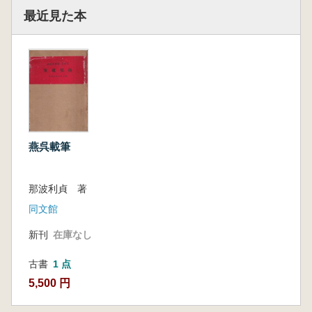
最近見た本
燕呉載筆
那波利貞 著
同文館
新刊
在庫なし
古書
1 点
5,500 円