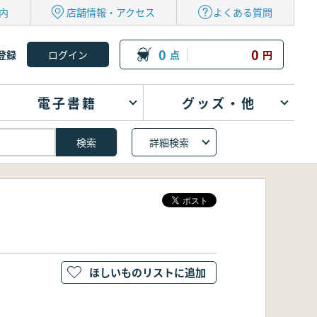
内
店舗情報・アクセス
よくある質問
0
0
登録
点
円
電子書籍
グッズ・他
詳細検索
ほしいものリストに追加