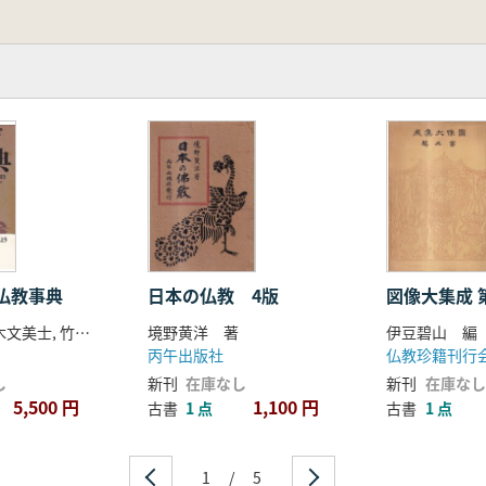
仏教事典
日本の仏教 4版
図
木村清孝, 末木文美士, 竹村牧男編 訳
境野黄洋 著
伊豆碧山 編
丙午出版社
し
新刊
在庫なし
新刊
在庫なし
5,500 円
1,100 円
古書
1 点
古書
1 点
1
/
5