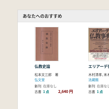
あなたへのおすすめ
仏教史論
エリアーデ
松本文三郎 著
弘文堂
法藏館
新刊
在庫なし
新刊
在庫な
2,640 円
古書
1 点
古書
1 点