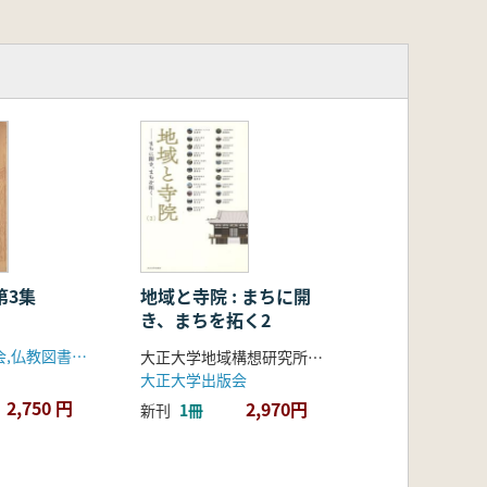
像大集成 第3集
地域と寺院 : まちに開
き、まちを拓く2
仏教珍籍刊行会,仏教図書刊行会
大正大学地域構想研究所・BSR推進センター 編著
大正大学出版会
2,750 円
2,970円
新刊
1冊