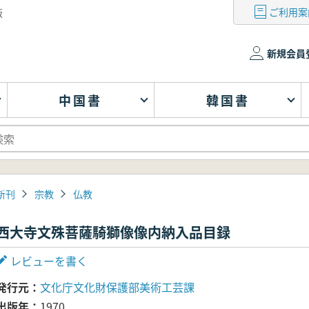
ご利用案
版
新規会員
中国書
韓国書
新刊
宗教
仏教
西大寺文殊菩薩騎獅像像内納入品目録
レビューを書く
発行元
文化庁文化財保護部美術工芸課
出版年
1970