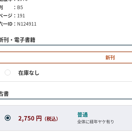
判
B5
ページ
191
六一ID
N124911
新刊・電子書籍
新刊
在庫なし
古書
普通
2,750 円
（税込）
全体に経年ヤケ有り