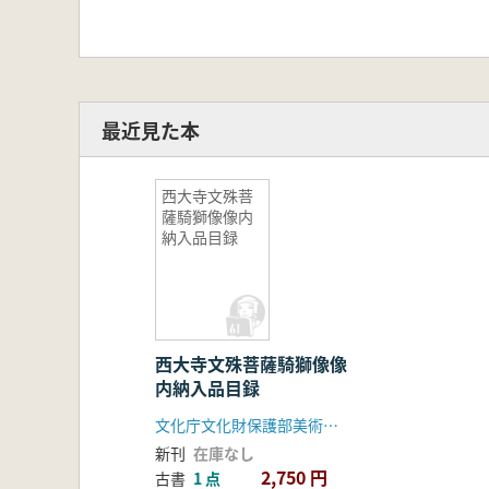
最近見た本
西大寺文殊菩
薩騎獅像像内
納入品目録
西大寺文殊菩薩騎獅像像
内納入品目録
文化庁文化財保護部美術工芸課
新刊
在庫なし
2,750 円
古書
1 点