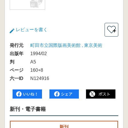
レビューを書く
＋
発行元
町田市立国際版画美術館 , 東京美術
出版年
1994/02
判
A5
ページ
160+8
六一ID
N124916
新刊・電子書籍
新刊