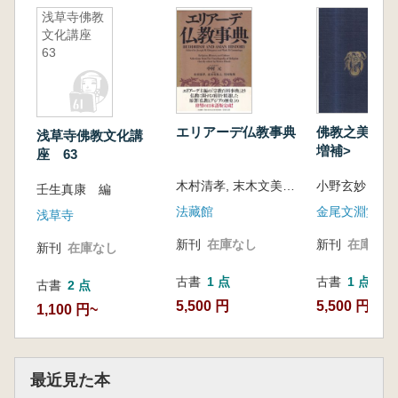
浅草寺佛教
文化講座
63
エリアーデ仏教事典
佛教之美術及
浅草寺佛教文化講
増補>
座 63
木村清孝, 末木文美士, 竹村牧男編 訳
小野玄妙 著
壬生真康 編
法藏館
金尾文淵堂
浅草寺
新刊
在庫なし
新刊
在庫なし
新刊
在庫なし
古書
1 点
古書
1 点
古書
2 点
5,500 円
5,500 円
1,100 円~
最近見た本