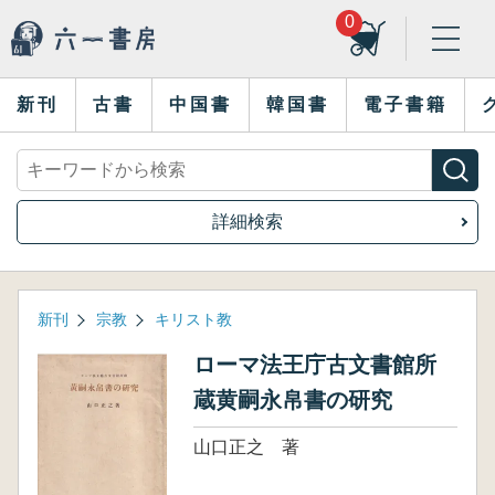
0
新刊
古書
中国書
韓国書
電子書籍
詳細検索
新刊
宗教
キリスト教
ローマ法王庁古文書館所
蔵黄嗣永帛書の研究
山口正之 著