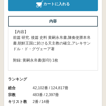
カートに入れる
内容
【内容】
前篇 研究. 後篇 史料 黄嗣永帛書,陳奏使謄本帛
書,朝鮮王国に於ける天主教の確立,アレキサン
ドル・ド・グヴェーア著
附録: 黄嗣永帛書(影印) 1枚
ランキング
総合
42,102番 / 124,817冊
宗教
483番 / 2,397冊
キリスト教
2番 / 14冊