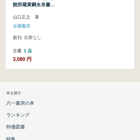
館所蔵黄嗣永帛書の
研究
山口正之 著
全國書房
新刊
在庫なし
古書
1 点
3,080 円
本を探す
六一書房の本
ランキング
特価図書
特集