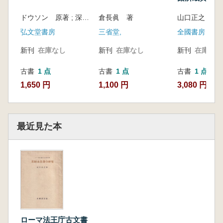
研究
ドウソン 原著 ; 深瀬基寛 訳
倉長眞 著
山口正之 著
弘文堂書房
三省堂,
全國書房
新刊
在庫なし
新刊
在庫なし
新刊
在庫なし
古書
1 点
古書
1 点
古書
1 点
1,650 円
1,100 円
3,080 円
最近見た本
ローマ法王庁古文書