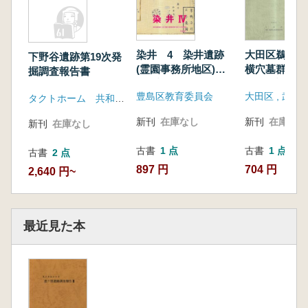
染井 4 染井遺跡
大田区鵜の木
下野谷遺跡第19次発
(霊園事務所地区)の
横穴墓群5号
掘調査報告書
発掘調査
墓発掘調査報
豊島区教育委員会
タクトホーム 共和開発
新刊
在庫なし
新刊
在庫なし
新刊
在庫なし
古書
1 点
古書
1 点
古書
2 点
897 円
704 円
2,640 円~
最近見た本