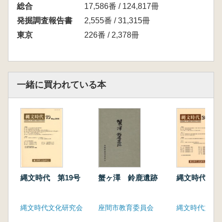
総合
17,586番 / 124,817冊
発掘調査報告書
2,555番 / 31,315冊
東京
226番 / 2,378冊
一緒に買われている本
縄文時代 第19号
蟹ヶ澤 鈴鹿遺跡
縄文時代 第
縄文時代文化研究会
座間市教育委員会
縄文時代文化