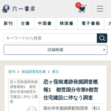
0
新刊
古書
中国書
韓国書
電子書籍
詳細検索
新刊
発掘調査報告書
東京
恋ヶ窪南遺跡発掘調査概
恋ヶ窪南遺跡発掘
調査概報1 都営
報1 都営国分寺第8都営
国分寺第8都営住
宅建設に伴なう調
住宅建設に伴なう調査
査
国分寺市遺跡調査団(団長 滝口