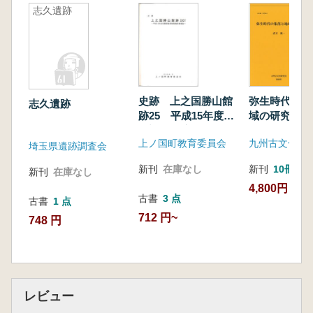
志久遺跡
史跡 上之国勝山館
弥生時代の集
志久遺跡
跡25 平成15年度発
域の研究
掘調査環境整備事業
上ノ国町教育委員会
九州古文化研
概報
埼玉県遺跡調査会
新刊
在庫なし
新刊
10冊以
新刊
在庫なし
4,800円
古書
3 点
古書
1 点
712 円~
748 円
レビュー