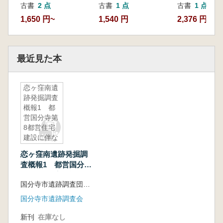
古書
2 点
古書
1 点
古書
1 点
1,650 円~
1,540 円
2,376 円
最近見た本
恋ヶ窪南遺
跡発掘調査
概報1 都
営国分寺第
8都営住宅
建設に伴な
う調査
恋ヶ窪南遺跡発掘調
査概報1 都営国分寺
第8都営住宅建設に伴
国分寺市遺跡調査団(団長 滝口宏)
なう調査
国分寺市遺跡調査会
新刊
在庫なし