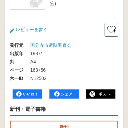
宏)
レビューを書く
＋
発行元
国分寺市遺跡調査会
出版年
1987/
判
A4
ページ
163+56
六一ID
N12502
新刊・電子書籍
新刊