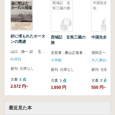
西域記 玄
中国先史文
奘三蔵の旅
化
砂に埋もれたホータ
西域記 玄奘三蔵の
中国先史文化
ンの廃虚
旅
山口 静一 訳 五代 徹 訳
玄奘著 ; 桑山正進著・訳
澄田正一 著
白水社
小学館
大八洲出版
新刊
在庫なし
新刊
在庫なし
新刊
在庫なし
古書
2 点
古書
1 点
古書
2 点
2,072 円~
1,650 円
550 円~
最近見た本