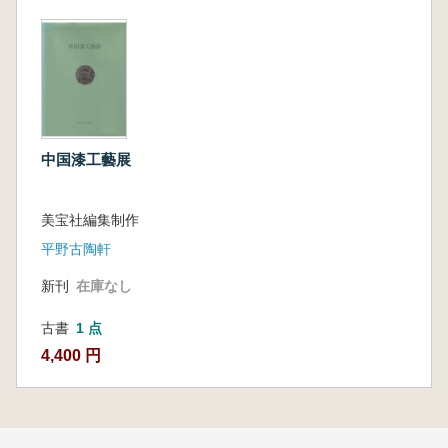
中国漆工藝展
美宝社編集制作
平野古陶軒
新刊
在庫なし
古書
1 点
4,400 円